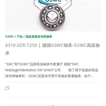
温
轴
承
GSWC
/
产品
/
高温高速深沟球轴承
6319-2ZR-T250 | 德国GSWC轴承-GSWC高温轴
承
“SWC”和“GSWC”品牌高温轴承均隶属于 德国“SWC
Wälzlagerfabrikation SW GmbH”公司 除了用于低速的高温
深沟球轴承外，GSWC还提供可用于高速的普通轴承。由于…
6319-
2023年6月12日
已关闭评论
2ZR-
T250
|
德
国
GSWC