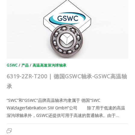
轴
承-
GSWC
高
温
轴
承
GSWC
/
产品
/
高温高速深沟球轴承
6319-2ZR-T200 | 德国GSWC轴承-GSWC高温轴
承
“SWC”和“GSWC”品牌高温轴承均隶属于 德国“SWC
Wälzlagerfabrikation SW GmbH”公司 除了用于低速的高温
深沟球轴承外，GSWC还提供可用于高速的普通轴承。由于…
6319-
2023年6月12日
已关闭评论
2ZR-