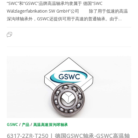
“SWC”和“GSWC”品牌高温轴承均隶属于 德国“SWC
Wälzlagerfabrikation SW GmbH”公司 除了用于低速的高温
深沟球轴承外，GSWC还提供可用于高速的普通轴承。由于…
6318-
2023年6月12日
已关闭评论
2ZR-
T200
|
德
国
GSWC
轴
承-
GSWC
高
温
轴
承
GSWC
/
产品
/
高温高速深沟球轴承
6317-2ZR-T250 | 德国GSWC轴承-GSWC高温轴