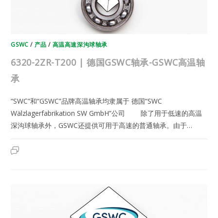
GSWC
/
产品
/
高温高速深沟球轴承
6320-2ZR-T200 | 德国GSWC轴承-GSWC高温轴
承
“SWC”和“GSWC”品牌高温轴承均隶属于 德国“SWC
Wälzlagerfabrikation SW GmbH”公司 除了用于低速的高温
深沟球轴承外，GSWC还提供可用于高速的普通轴承。由于…
6320-
2023年6月12日
已关闭评论
2ZR-
T200
|
德
国
GSWC
轴
承-
GSWC
高