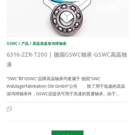
轴
承
GSWC
/
产品
/
高温高速深沟球轴承
6316-2ZR-T200 | 德国GSWC轴承-GSWC高温轴
承
“SWC”和“GSWC”品牌高温轴承均隶属于 德国“SWC
Wälzlagerfabrikation SW GmbH”公司 除了用于低速的高温
深沟球轴承外，GSWC还提供可用于高速的普通轴承。由于…
6316-
2023年6月12日
已关闭评论
2ZR-
T200
|
德
国
GSWC