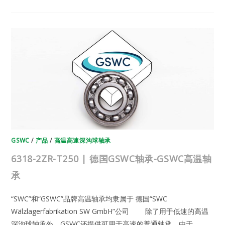
T200
|
德
国
GSWC
轴
承-
GSWC
高
温
轴
承
GSWC
/
产品
/
高温高速深沟球轴承
6318-2ZR-T250 | 德国GSWC轴承-GSWC高温轴
承
“SWC”和“GSWC”品牌高温轴承均隶属于 德国“SWC
Wälzlagerfabrikation SW GmbH”公司 除了用于低速的高温
深沟球轴承外，GSWC还提供可用于高速的普通轴承。由于…