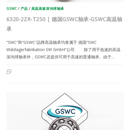
GSWC
/
产品
/
高温高速深沟球轴承
6320-2ZR-T250 | 德国GSWC轴承-GSWC高温轴
承
“SWC”和“GSWC”品牌高温轴承均隶属于 德国“SWC
Wälzlagerfabrikation SW GmbH”公司 除了用于低速的高温
深沟球轴承外，GSWC还提供可用于高速的普通轴承。由于…
6320-
2023年6月12日
已关闭评论
2ZR-
T250
|
德
国
GSWC
轴
承-
GSWC
高
温
轴
承