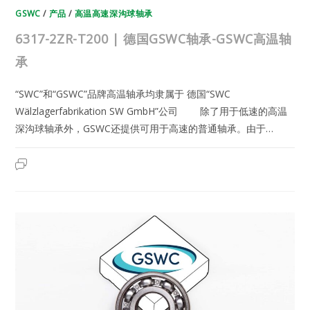
GSWC
/
产品
/
高温高速深沟球轴承
6317-2ZR-T200 | 德国GSWC轴承-GSWC高温轴
承
“SWC”和“GSWC”品牌高温轴承均隶属于 德国“SWC
Wälzlagerfabrikation SW GmbH”公司 除了用于低速的高温
深沟球轴承外，GSWC还提供可用于高速的普通轴承。由于…
6317-
2023年6月12日
已关闭评论
2ZR-
T200
|
德
国
GSWC
轴
承-
GSWC
高
温
轴
承