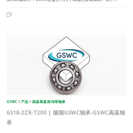
6318-
2023年6月12日
已关闭评论
2ZR-
T250
|
德
国
GSWC
轴
承-
GSWC
高
温
轴
承
GSWC
/
产品
/
高温高速深沟球轴承
6318-2ZR-T200 | 德国GSWC轴承-GSWC高温轴
承