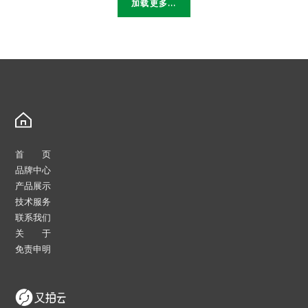
轴
加载更多...
承-
GSWC
高
温
轴
承
首 页
品牌中心
产品展示
技术服务
联系我们
关 于
免责申明