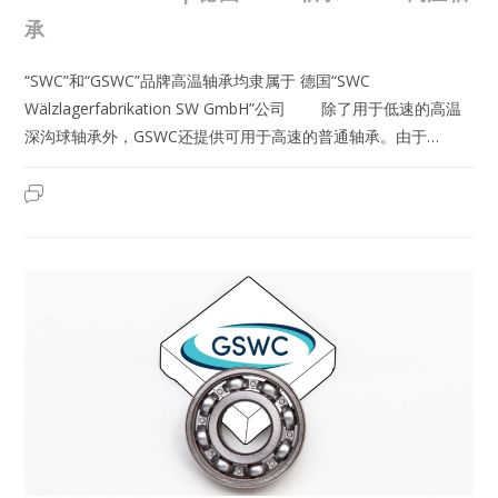
承
“SWC”和“GSWC”品牌高温轴承均隶属于 德国“SWC
Wälzlagerfabrikation SW GmbH”公司 除了用于低速的高温
深沟球轴承外，GSWC还提供可用于高速的普通轴承。由于…
6317-
2023年6月12日
已关闭评论
2ZR-
T250
|
德
国
GSWC
轴
承-
GSWC
高
温
轴
承