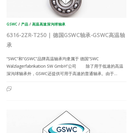
GSWC
/
产品
/
高温高速深沟球轴承
6316-2ZR-T250 | 德国GSWC轴承-GSWC高温轴
承
“SWC”和“GSWC”品牌高温轴承均隶属于 德国“SWC
Wälzlagerfabrikation SW GmbH”公司 除了用于低速的高温
深沟球轴承外，GSWC还提供可用于高速的普通轴承。由于…
6316-
2023年6月12日
已关闭评论
2ZR-
T250
|
德
国
GSWC
轴
承-
GSWC
高
温