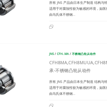
所有 JNS 产品由日本生产制造 结构
动
件
适用于对腐蚀性较为敏感的环境，如医
由马氏体不锈钢…
CFH6VMA,CFH6VMUUA,CFH6V
已关闭评论
|
日
本
JNS
不
锈
钢
滚
JNS
/
针
CFH..MA
/
不锈钢凸轮从动件
轴
承-
CFH8MA,CFH8MUUA,CFH
不
锈
钢
承-不锈钢凸轮从动件
凸
轮
从
所有 JNS 产品由日本生产制造 结构
动
件
适用于对腐蚀性较为敏感的环境，如医
由马氏体不锈钢…
CFH8MA,CFH8MUUA,CFH8MR
已关闭评论