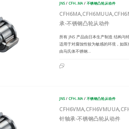
JNS
/
针
CFH..MA
/
不锈钢凸轮从动件
轴
承-
CFH6MA,CFH6MUUA,CFH
不
锈
钢
承-不锈钢凸轮从动件
凸
轮
从
所有 JNS 产品由日本生产制造 结构
动
件
适用于对腐蚀性较为敏感的环境，如医
由马氏体不锈钢…
CFH6MA,CFH6MUUA,CFH6MR
已关闭评论
|
日
本
JNS
不
锈
钢
滚
JNS
/
针
CFH..MA
/
不锈钢凸轮从动件
轴
承-
CFH6VMA,CFH6VMUUA,C
不
锈
钢
针轴承-不锈钢凸轮从动件
凸
轮
从