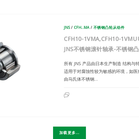
1MRA,CFH10-
1MUURA
|
日
本
JNS
JNS
/
不
CFH..MA
/
不锈钢凸轮从动件
锈
钢
CFH10-1VMA,CFH10-1VMU
滚
针
轴
JNS不锈钢滚针轴承-不锈钢
承-
不
锈
所有 JNS 产品由日本生产制造 结构
钢
凸
适用于对腐蚀性较为敏感的环境，如医
轮
从
由马氏体不锈钢…
动
件
CFH10-
已关闭评论
1VMA,CFH10-
1VMUUA,CFH10-
1VMRA,CFH10-
1VMUURA
|
日
本
JNS
不
加载更多...
锈
钢