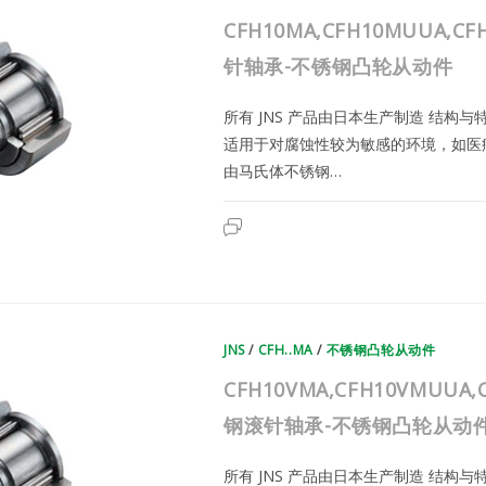
轴
承-
CFH10MA,CFH10MUUA,C
不
锈
钢
针轴承-不锈钢凸轮从动件
凸
轮
从
所有 JNS 产品由日本生产制造 结构
动
件
适用于对腐蚀性较为敏感的环境，如医
由马氏体不锈钢…
CFH10MA,CFH10MUUA,CFH10
已关闭评论
|
日
本
JNS
不
锈
钢
滚
JNS
/
针
CFH..MA
/
不锈钢凸轮从动件
轴
承-
CFH10VMA,CFH10VMUUA,
不
锈
钢
钢滚针轴承-不锈钢凸轮从动
凸
轮
从
所有 JNS 产品由日本生产制造 结构
动