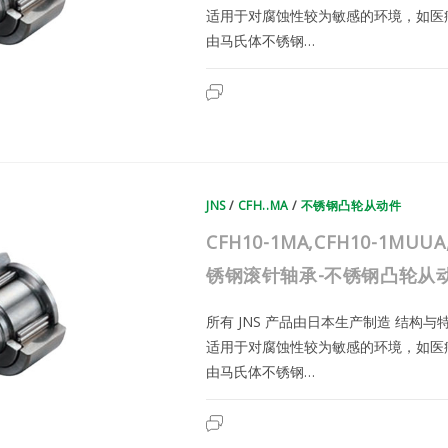
件
适用于对腐蚀性较为敏感的环境，如医
由马氏体不锈钢…
CFH10VMA,CFH10VMUUA,CFH
已关闭评论
|
日
本
JNS
不
锈
钢
滚
JNS
/
针
CFH..MA
/
不锈钢凸轮从动件
轴
承-
CFH10-1MA,CFH10-1MUUA
不
锈
钢
锈钢滚针轴承-不锈钢凸轮从
凸
轮
从
所有 JNS 产品由日本生产制造 结构
动
件
适用于对腐蚀性较为敏感的环境，如医
由马氏体不锈钢…
CFH10-
已关闭评论
1MA,CFH10-
1MUUA,CFH10-