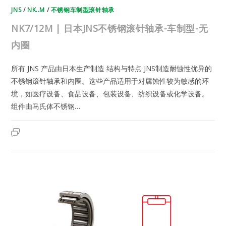
JNS
/
NK..M
/
不锈钢车制型滚针轴承
NK7/12M | 日本JNS不锈钢滚针轴承-车制型-无
内圈
所有 JNS 产品由日本生产制造 结构与特点 JNS制造耐蚀性优异的
不锈钢滚针轴承和内圈。这些产品适用于对腐蚀性较为敏感的环
境，如医疗设备、食品设备、包装设备、纺织设备或化学设备。
组件由马氏体不锈钢…
NK7/12M
2023年7月19日
已关闭评论
|
日
本
JNS
不
锈
钢
滚
针
轴
承-
车
制
型-