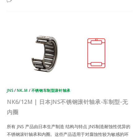
已关闭评论
|
日
本
JNS
不
锈
钢
滚
针
轴
承-
车
制
型-
无
内
圈
JNS
/
NK..M
/
不锈钢车制型滚针轴承
NK6/12M | 日本JNS不锈钢滚针轴承-车制型-无
内圈
所有 JNS 产品由日本生产制造 结构与特点 JNS制造耐蚀性优异的
不锈钢滚针轴承和内圈。这些产品适用于对腐蚀性较为敏感的环