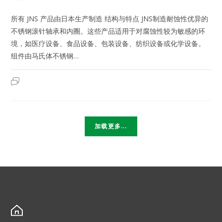
所有 JNS 产品由日本生产制造 结构与特点 JNS制造耐蚀性优异的
不锈钢滚针轴承和内圈。这些产品适用于对腐蚀性较为敏感的环
境，如医疗设备、食品设备、包装设备、纺织设备或化学设备。
组件由马氏体不锈钢…
NK9/16M
2023年7月19日
已关闭评论
|
日
本
JNS
不
锈
钢
加载更多...
滚
针
轴
承-
车
制
型-
无
内
圈