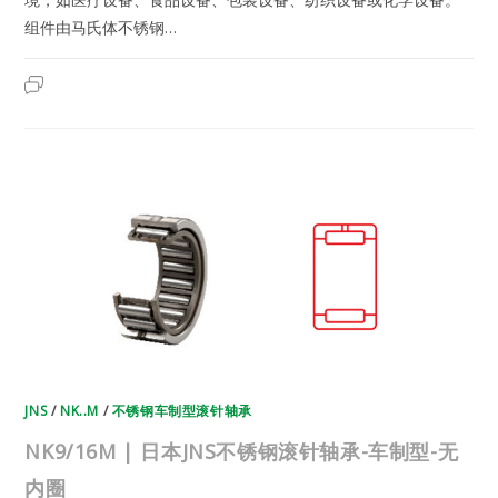
组件由马氏体不锈钢…
NK9/12M
2023年7月19日
已关闭评论
|
日
本
JNS
不
锈
钢
滚
针
轴
承-
车
制
型-
无
内
圈
JNS
/
NK..M
/
不锈钢车制型滚针轴承
NK9/16M | 日本JNS不锈钢滚针轴承-车制型-无
内圈