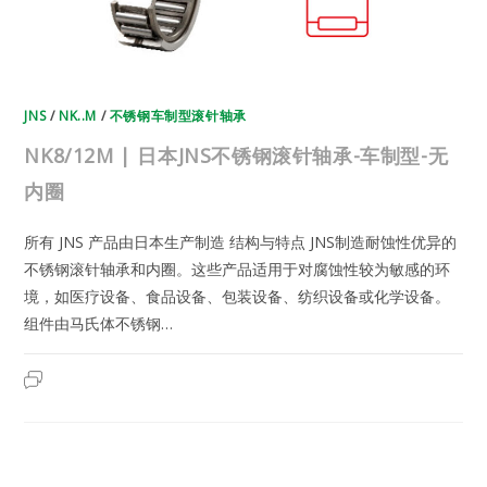
无
内
圈
JNS
/
NK..M
/
不锈钢车制型滚针轴承
NK8/12M | 日本JNS不锈钢滚针轴承-车制型-无
内圈
所有 JNS 产品由日本生产制造 结构与特点 JNS制造耐蚀性优异的
不锈钢滚针轴承和内圈。这些产品适用于对腐蚀性较为敏感的环
境，如医疗设备、食品设备、包装设备、纺织设备或化学设备。
组件由马氏体不锈钢…
NK8/12M
2023年7月19日
已关闭评论
|
日
本
JNS
不
锈
钢