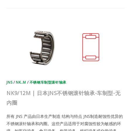
日
本
JNS
不
锈
钢
滚
针
轴
承-
车
制
型-
无
内
圈
JNS
/
NK..M
/
不锈钢车制型滚针轴承
NK9/12M | 日本JNS不锈钢滚针轴承-车制型-无
内圈
所有 JNS 产品由日本生产制造 结构与特点 JNS制造耐蚀性优异的
不锈钢滚针轴承和内圈。这些产品适用于对腐蚀性较为敏感的环
境，如医疗设备、食品设备、包装设备、纺织设备或化学设备。