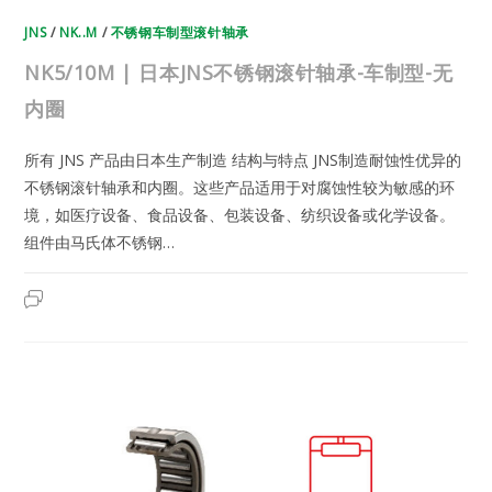
JNS
/
NK..M
/
不锈钢车制型滚针轴承
NK5/10M | 日本JNS不锈钢滚针轴承-车制型-无
内圈
所有 JNS 产品由日本生产制造 结构与特点 JNS制造耐蚀性优异的
不锈钢滚针轴承和内圈。这些产品适用于对腐蚀性较为敏感的环
境，如医疗设备、食品设备、包装设备、纺织设备或化学设备。
组件由马氏体不锈钢…
NK5/10M
2023年7月19日
已关闭评论
|
日
本
JNS
不
锈
钢
滚
针
轴
承-
车
制