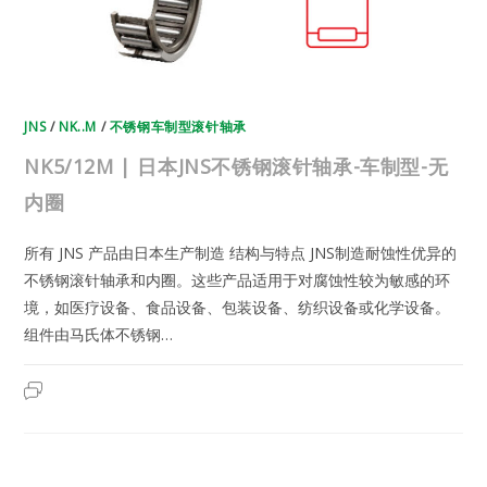
型-
无
内
圈
JNS
/
NK..M
/
不锈钢车制型滚针轴承
NK5/12M | 日本JNS不锈钢滚针轴承-车制型-无
内圈
所有 JNS 产品由日本生产制造 结构与特点 JNS制造耐蚀性优异的
不锈钢滚针轴承和内圈。这些产品适用于对腐蚀性较为敏感的环
境，如医疗设备、食品设备、包装设备、纺织设备或化学设备。
组件由马氏体不锈钢…
NK5/12M
2023年7月19日
已关闭评论
|
日
本
JNS
不
锈
钢