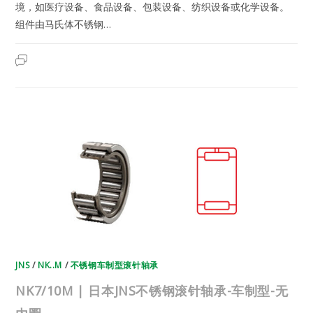
境，如医疗设备、食品设备、包装设备、纺织设备或化学设备。
组件由马氏体不锈钢…
NK6/12M
2023年7月19日
已关闭评论
|
日
本
JNS
不
锈
钢
滚
针
轴
承-
车
制
型-
无
内
圈
JNS
/
NK..M
/
不锈钢车制型滚针轴承
NK7/10M | 日本JNS不锈钢滚针轴承-车制型-无