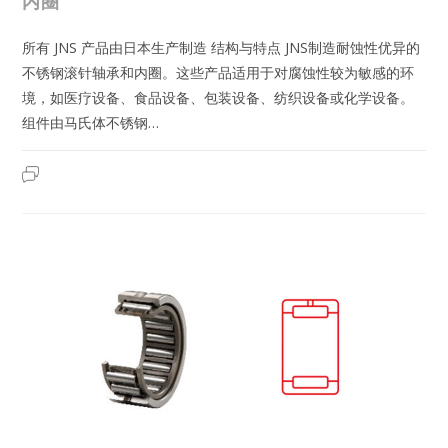
内圈
所有 JNS 产品由日本生产制造 结构与特点 JNS制造耐蚀性优异的
不锈钢滚针轴承和内圈。这些产品适用于对腐蚀性较为敏感的环
境，如医疗设备、食品设备、包装设备、纺织设备或化学设备。
组件由马氏体不锈钢…
NK7/10M
2023年7月19日
已关闭评论
|
日
本
JNS
不
锈
钢
滚
针
轴
承-
车
制
型-
无
内
圈