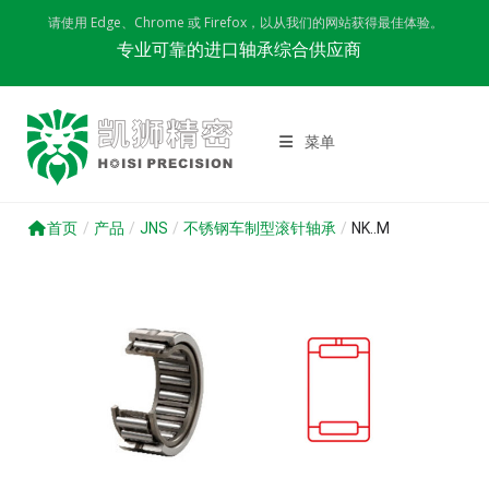
Skip
请使用 Edge、Chrome 或 Firefox，以从我们的网站获得最佳体验。
to
专业可靠的进口轴承综合供应商
content
菜单
首页
/
产品
/
JNS
/
不锈钢车制型滚针轴承
/
NK..M