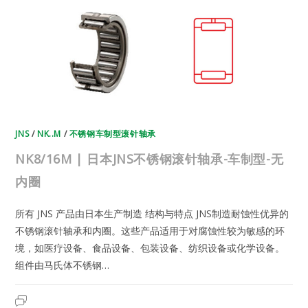
滚
针
轴
承-
车
制
型-
无
内
圈
JNS
/
NK..M
/
不锈钢车制型滚针轴承
NK8/16M | 日本JNS不锈钢滚针轴承-车制型-无
内圈
所有 JNS 产品由日本生产制造 结构与特点 JNS制造耐蚀性优异的
不锈钢滚针轴承和内圈。这些产品适用于对腐蚀性较为敏感的环
境，如医疗设备、食品设备、包装设备、纺织设备或化学设备。
组件由马氏体不锈钢…
NK8/16M
2023年7月19日
已关闭评论
|