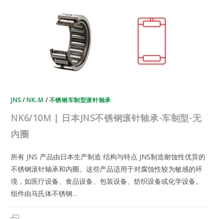
滚
针
轴
承-
车
制
型-
无
内
圈
JNS
/
NK..M
/
不锈钢车制型滚针轴承
NK6/10M | 日本JNS不锈钢滚针轴承-车制型-无
内圈
所有 JNS 产品由日本生产制造 结构与特点 JNS制造耐蚀性优异的
不锈钢滚针轴承和内圈。这些产品适用于对腐蚀性较为敏感的环
境，如医疗设备、食品设备、包装设备、纺织设备或化学设备。
组件由马氏体不锈钢…
NK6/10M
2023年7月19日