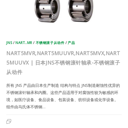
不
锈
钢
滚
子
从
动
件
JNS
/
NART..MR
/
不锈钢滚子从动件
/
产品
NART5MVR,NART5MUUVR,NART5MVX,NART
5MUUVX | 日本JNS不锈钢滚针轴承-不锈钢滚子
从动件
所有 JNS 产品由日本生产制造 结构与特点 JNS制造耐蚀性优异的
不锈钢滚针轴承和内圈。这些产品适用于对腐蚀性较为敏感的环
境，如医疗设备、食品设备、包装设备、纺织设备或化学设备。
组件由马氏体不锈钢…
NART5MVR,NART5MUUVR,NART5MVX,NART5MUUVX
2023年8月31日
已关闭评论
|