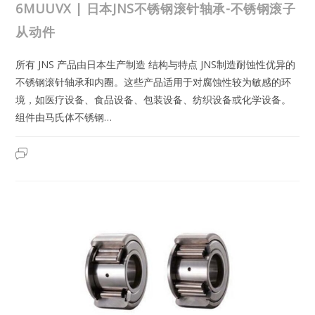
6MUUVX | 日本JNS不锈钢滚针轴承-不锈钢滚子
从动件
所有 JNS 产品由日本生产制造 结构与特点 JNS制造耐蚀性优异的
不锈钢滚针轴承和内圈。这些产品适用于对腐蚀性较为敏感的环
境，如医疗设备、食品设备、包装设备、纺织设备或化学设备。
组件由马氏体不锈钢…
NART6MVR,NART6MUUVR,NART6MVX,NART6MUUVX
2023年8月31日
已关闭评论
|
日
本
JNS
不
锈
钢
滚
针
轴
承-
不
锈
钢
滚
子
从