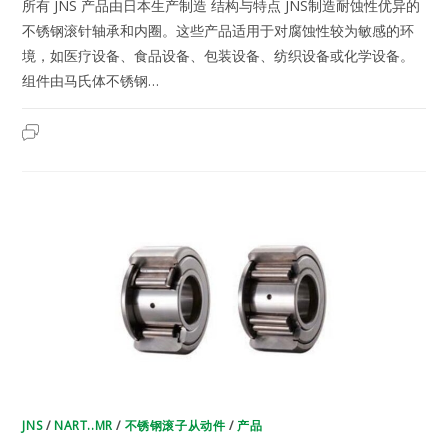
所有 JNS 产品由日本生产制造 结构与特点 JNS制造耐蚀性优异的
不锈钢滚针轴承和内圈。这些产品适用于对腐蚀性较为敏感的环
境，如医疗设备、食品设备、包装设备、纺织设备或化学设备。
组件由马氏体不锈钢…
NART10MR,NART10MUUR,NART10MX,NART10MUUX
2023年8月31日
已关闭评论
|
日
本
JNS
不
锈
钢
滚
针
轴
承-
不
锈
钢
滚
子
从
动
件
JNS
/
NART..MR
/
不锈钢滚子从动件
/
产品