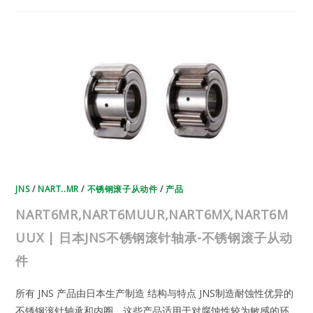
日
本
JNS
不
锈
钢
滚
针
轴
承-
不
锈
钢
滚
子
从
动
件
JNS
/
NART..MR
/
不锈钢滚子从动件
/
产品
NART6MR,NART6MUUR,NART6MX,NART6M
UUX | 日本JNS不锈钢滚针轴承-不锈钢滚子从动
件
所有 JNS 产品由日本生产制造 结构与特点 JNS制造耐蚀性优异的
不锈钢滚针轴承和内圈。这些产品适用于对腐蚀性较为敏感的环