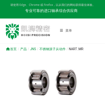
Skip
请使用 Edge、Chrome 或 Firefox，以从我们的网站获得最佳体验。
to
专业可靠的进口轴承综合供应商
content
菜单
首页
/
产品
/
JNS
/
不锈钢滚子从动件
/
NART..MR