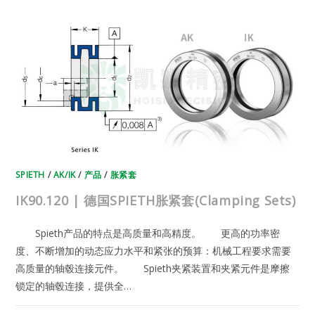
SPIETH
胀
紧
套
(CLAMPING
SETS)
SPIETH
/
AK/IK
/
产品
/
胀紧套
IK90.120 | 德国SPIETH胀紧套(Clamping Sets)
Spieth产品的特点是高质量和高精度。 更高的功率密
度、不断增加的动态应力水平和紧张的预算：机械工程要求需要
高质量的轴毂连接元件。 Spieth夹紧装置和夹紧元件是摩擦
锁定的轴毂连接，提供全…