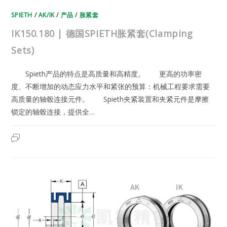
SPIETH
/
AK/IK
/
产品
/
胀紧套
IK150.180 | 德国SPIETH胀紧套(Clamping
Sets)
Spieth产品的特点是高质量和高精度。 更高的功率密
度、不断增加的动态应力水平和紧张的预算：机械工程要求需要
高质量的轴毂连接元件。 Spieth夹紧装置和夹紧元件是摩擦
锁定的轴毂连接，提供全…
IK150.180
2023年4月9日
已关闭评论
|
德
国
SPIETH
胀
紧
套
(CLAMPING
SETS)