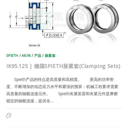
(CLAMPING
SETS)
SPIETH
/
AK/IK
/
产品
/
胀紧套
IK95.125 | 德国SPIETH胀紧套(Clamping Sets)
Spieth产品的特点是高质量和高精度。 更高的功率密
度、不断增加的动态应力水平和紧张的预算：机械工程要求需要
高质量的轴毂连接元件。 Spieth夹紧装置和夹紧元件是摩擦
锁定的轴毂连接，提供全…
IK95.125
2023年4月9日
已关闭评论
|
德
国