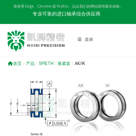
Skip
请使用 Edge、Chrome 或 Firefox，以从我们的网站获得最佳体验。
to
专业可靠的进口轴承综合供应商
content
菜单
首页
/
产品
/
SPIETH
/
胀紧套
/
AK/IK