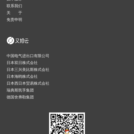
联系我们
关 于
免责申明
中国电气进出口有限公司
日本双日株式会社
日本三兴美比斯株式会社
日本海鸥株式会社
日本西日本贸易株式会社
瑞典斯凯孚集团
德国舍弗勒集团