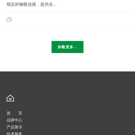
锁定的轴毂连接，提供全…
IK85.115
2023年4月9日
已关闭评论
|
德
国
SPIETH
胀
紧
套
加载更多...
(CLAMPING
SETS)
首 页
品牌中心
产品展示
技术服务