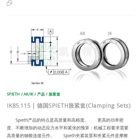
IK90.120
2023年4月9日
已关闭评论
|
德
国
SPIETH
胀
紧
套
(CLAMPING
SETS)
SPIETH
/
AK/IK
/
产品
/
胀紧套
IK85.115 | 德国SPIETH胀紧套(Clamping Sets)
Spieth产品的特点是高质量和高精度。 更高的功率密
度、不断增加的动态应力水平和紧张的预算：机械工程要求需要
高质量的轴毂连接元件。 Spieth夹紧装置和夹紧元件是摩擦