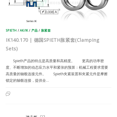
SPIETH
/
AK/IK
/
产品
/
胀紧套
IK140.170 | 德国SPIETH胀紧套(Clamping
Sets)
Spieth产品的特点是高质量和高精度。 更高的功率密
度、不断增加的动态应力水平和紧张的预算：机械工程要求需要
高质量的轴毂连接元件。 Spieth夹紧装置和夹紧元件是摩擦
锁定的轴毂连接，提供全…
IK140.170
2023年4月9日
已关闭评论
|
德
国
SPIETH
胀
紧
套