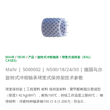
德
国
马
尔
旋
转
式
冲
程
轴
承
球
笼
式
保
持
架
技
MAHR
/
N500
/
产品
/
旋转式冲程轴承
/
球笼式保持架（BALL
术
CAGES）
参
数
Mahr | 5000002 | N500/18/24/30 | 德国马尔
旋转式冲程轴承球笼式保持架技术参数
球笼保持架 | 工程塑料 材料 保持架材料：聚甲醛树脂注塑成型
（密度1.42 kg/dm³），耐热100℃，持续工作温度上限80℃； 钢
球材料：淬硬特种轴承钢100 Cr 6 (1.2067)；符合D…