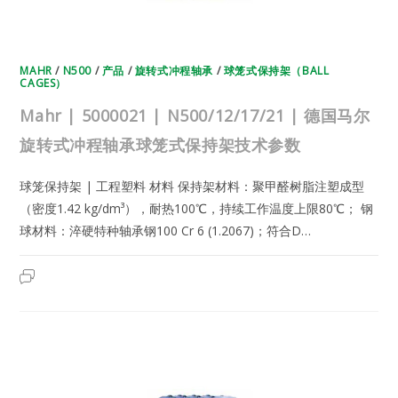
球
笼
保
持
架
技
MAHR
/
N500
/
产品
/
旋转式冲程轴承
/
球笼式保持架（BALL
术
CAGES）
参
数
Mahr | 5000021 | N500/12/17/21 | 德国马尔
旋转式冲程轴承球笼式保持架技术参数
球笼保持架 | 工程塑料 材料 保持架材料：聚甲醛树脂注塑成型
（密度1.42 kg/dm³），耐热100℃，持续工作温度上限80℃； 钢
球材料：淬硬特种轴承钢100 Cr 6 (1.2067)；符合D…
MAHR
2025年5月25日
已关闭评论
|
5000021
|
N500/12/17/21
|
德
国
马
尔
旋