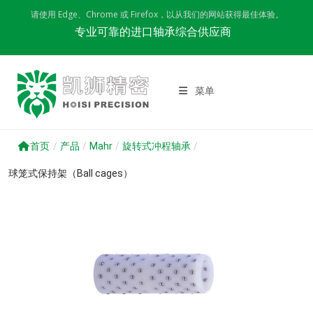
Skip
请使用 Edge、Chrome 或 Firefox，以从我们的网站获得最佳体验。
to
专业可靠的进口轴承综合供应商
content
菜单
首页
/
产品
/
Mahr
/
旋转式冲程轴承
/
球笼式保持架（Ball cages）