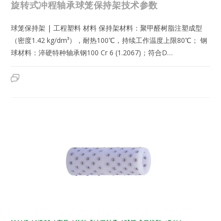
旋转式冲程轴承球笼保持架技术参数
球笼保持架 | 工程塑料 材料 保持架材料：聚甲醛树脂注塑成型
（密度1.42 kg/dm³），耐热100℃，持续工作温度上限80℃； 钢
球材料：淬硬特种轴承钢100 Cr 6 (1.2067)；符合D…
MAHR
2025年5月25日
已关闭评论
|
5000054
|
N500/12/16/21
|
德
国
马
尔
旋
转
式
冲
程
轴
承
球
笼
保
持
架
技