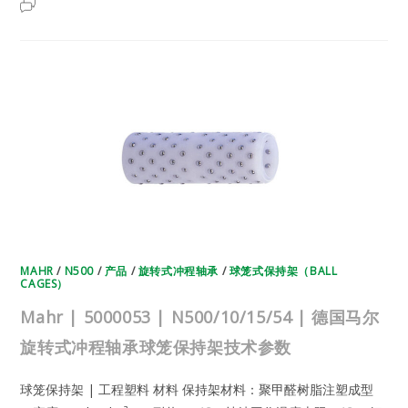
MAHR
2025年5月25日
已关闭评论
|
5000052
|
N500/10/15/27
|
德
国
马
尔
旋
转
式
冲
程
轴
承
球
笼
保
持
架
技
MAHR
/
N500
/
产品
/
旋转式冲程轴承
/
球笼式保持架（BALL
术
CAGES）
参
数
Mahr | 5000053 | N500/10/15/54 | 德国马尔
旋转式冲程轴承球笼保持架技术参数
球笼保持架 | 工程塑料 材料 保持架材料：聚甲醛树脂注塑成型