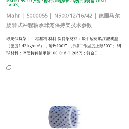
MAHR
/
N500
/
产品
/
旋转式冲程轴承
/
球笼式保持架（BALL
术
CAGES）
参
数
Mahr | 5000055 | N500/12/16/42 | 德国马尔
旋转式冲程轴承球笼保持架技术参数
球笼保持架 | 工程塑料 材料 保持架材料：聚甲醛树脂注塑成型
（密度1.42 kg/dm³），耐热100℃，持续工作温度上限80℃； 钢
球材料：淬硬特种轴承钢100 Cr 6 (1.2067)；符合D…
MAHR
2025年5月25日
已关闭评论
|
5000055
|
N500/12/16/42
|
德
国
马
尔
旋
转
式
冲
程
轴
承