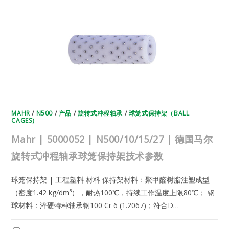
德
国
马
尔
旋
转
式
冲
程
轴
承
球
笼
保
持
架
技
MAHR
/
N500
/
产品
/
旋转式冲程轴承
/
球笼式保持架（BALL
术
CAGES）
参
数
Mahr | 5000052 | N500/10/15/27 | 德国马尔
旋转式冲程轴承球笼保持架技术参数
球笼保持架 | 工程塑料 材料 保持架材料：聚甲醛树脂注塑成型
（密度1.42 kg/dm³），耐热100℃，持续工作温度上限80℃； 钢
球材料：淬硬特种轴承钢100 Cr 6 (1.2067)；符合D…