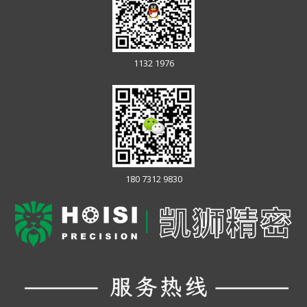
1132 1976
180 7312 9830