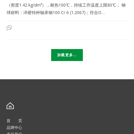
（密度1.42 kg/dm³），耐热100℃，持续工作温度上限80℃； 钢
球材料：淬硬特种轴承钢100 Cr 6 (1.2067)；符合D…
MAHR
2025年5月25日
已关闭评论
|
5000003
|
N500/19/25/23
|
德
国
加载更多...
马
尔
旋
转
式
冲
程
轴
承
球
笼
式
保
持
架
技
术
首 页
参
品牌中心
数