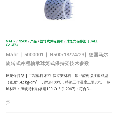
转
式
冲
程
轴
承
球
笼
式
保
持
架
MAHR
/
N500
/
产品
/
旋转式冲程轴承
/
球笼式保持架（BALL
技
CAGES）
术
参
数
Mahr | 5000001 | N500/18/24/23| 德国马尔
旋转式冲程轴承球笼式保持架技术参数
球笼保持架 | 工程塑料 材料 保持架材料：聚甲醛树脂注塑成型
（密度1.42 kg/dm³），耐热100℃，持续工作温度上限80℃； 钢
球材料：淬硬特种轴承钢100 Cr 6 (1.2067)；符合D…
MAHR
2025年5月25日
已关闭评论
|
5000001
|
N500/18/24/23|