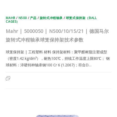
MAHR
/
N500
/
产品
/
旋转式冲程轴承
/
球笼式保持架（BALL
CAGES）
Mahr | 5000050 | N500/10/15/21 | 德国马尔
旋转式冲程轴承球笼保持架技术参数
球笼保持架 | 工程塑料 材料 保持架材料：聚甲醛树脂注塑成型
（密度1.42 kg/dm³），耐热100℃，持续工作温度上限80℃； 钢
球材料：淬硬特种轴承钢100 Cr 6 (1.2067)；符合D…
MAHR
2025年5月25日
已关闭评论
|
5000050
|
N500/10/15/21
|
德
国
马
尔
旋
转