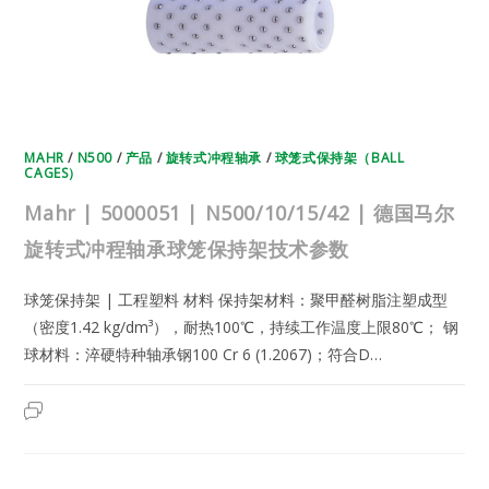
式
冲
程
轴
承
球
笼
保
持
架
技
MAHR
/
N500
/
产品
/
旋转式冲程轴承
/
球笼式保持架（BALL
术
CAGES）
参
数
Mahr | 5000051 | N500/10/15/42 | 德国马尔
旋转式冲程轴承球笼保持架技术参数
球笼保持架 | 工程塑料 材料 保持架材料：聚甲醛树脂注塑成型
（密度1.42 kg/dm³），耐热100℃，持续工作温度上限80℃； 钢
球材料：淬硬特种轴承钢100 Cr 6 (1.2067)；符合D…
MAHR
2025年5月25日
已关闭评论
|
5000051
|
N500/10/15/42
|