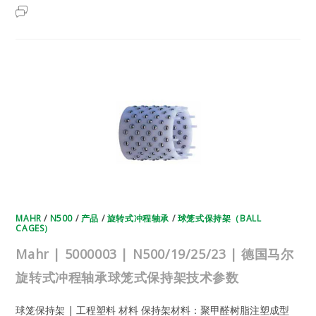
MAHR
2025年5月25日
已关闭评论
|
5000002
|
N500/18/24/30
|
德
国
马
尔
旋
转
式
冲
程
轴
承
球
笼
式
保
持
架
MAHR
/
N500
/
产品
/
旋转式冲程轴承
/
球笼式保持架（BALL
技
CAGES）
术
参
数
Mahr | 5000003 | N500/19/25/23 | 德国马尔
旋转式冲程轴承球笼式保持架技术参数
球笼保持架 | 工程塑料 材料 保持架材料：聚甲醛树脂注塑成型