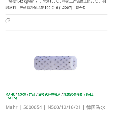
（密度1.42 kg/dm³），耐热100℃，持续工作温度上限80℃； 钢
球材料：淬硬特种轴承钢100 Cr 6 (1.2067)；符合D…
MAHR
2025年5月25日
已关闭评论
|
5000053
|
N500/10/15/54
|
德
国
马
尔
旋
转
式
冲
程
轴
承
球
笼
保
持
架
技
MAHR
/
N500
/
产品
/
旋转式冲程轴承
/
球笼式保持架（BALL
术
CAGES）
参
数
Mahr | 5000054 | N500/12/16/21 | 德国马尔