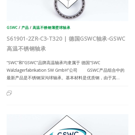
轴
承
GSWC
/
产品
/
高温不锈钢薄壁球轴承
S61901-2ZR-C3-T320 | 德国GSWC轴承-GSWC
高温不锈钢轴承
“SWC”和“GSWC”品牌高温轴承均隶属于 德国“SWC
Wälzlagerfabrikation SW GmbH”公司 GSWC产品组合中的
最新产品是不锈钢深沟球轴承。基本材料是优质钢，由于其…
S61901-
2023年6月22日
已关闭评论
2ZR-
C3-
T320
|
德
国
GSWC
轴
承-
GSWC