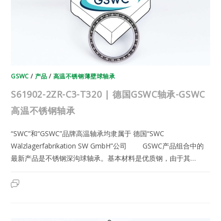
高
温
不
锈
钢
轴
承
GSWC
/
产品
/
高温不锈钢薄壁球轴承
S61902-2ZR-C3-T320 | 德国GSWC轴承-GSWC
高温不锈钢轴承
“SWC”和“GSWC”品牌高温轴承均隶属于 德国“SWC
Wälzlagerfabrikation SW GmbH”公司 GSWC产品组合中的
最新产品是不锈钢深沟球轴承。基本材料是优质钢，由于其…
S61902-
2023年6月22日
已关闭评论
2ZR-
C3-
T320
|
德
国