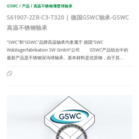
GSWC
/
产品
/
高温不锈钢薄壁球轴承
S61907-2ZR-C3-T320 | 德国GSWC轴承-GSWC
高温不锈钢轴承
“SWC”和“GSWC”品牌高温轴承均隶属于 德国“SWC
Wälzlagerfabrikation SW GmbH”公司 GSWC产品组合中的
最新产品是不锈钢深沟球轴承。基本材料是优质钢，由于其…
S61907-
2023年6月22日
已关闭评论
2ZR-
C3-
T320
|
德
国
GSWC
轴
承-
GSWC
高
温
不
锈
钢
轴