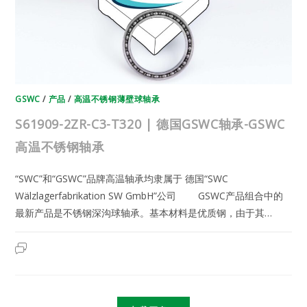
温
不
锈
钢
轴
承
GSWC
/
产品
/
高温不锈钢薄壁球轴承
S61909-2ZR-C3-T320 | 德国GSWC轴承-GSWC
高温不锈钢轴承
“SWC”和“GSWC”品牌高温轴承均隶属于 德国“SWC
Wälzlagerfabrikation SW GmbH”公司 GSWC产品组合中的
最新产品是不锈钢深沟球轴承。基本材料是优质钢，由于其…
S61909-
2023年6月22日
已关闭评论
2ZR-
C3-
T320
|
德
国