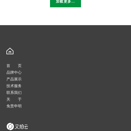
GSWC
加载更多...
轴
承-
GSWC
高
温
不
锈
钢
轴
承
首 页
品牌中心
产品展示
技术服务
联系我们
关 于
免责申明