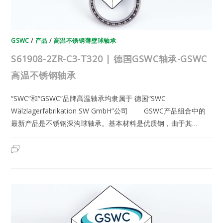
承
GSWC
/
产品
/
高温不锈钢薄壁球轴承
S61908-2ZR-C3-T320 | 德国GSWC轴承-GSWC
高温不锈钢轴承
“SWC”和“GSWC”品牌高温轴承均隶属于 德国“SWC
Wälzlagerfabrikation SW GmbH”公司 GSWC产品组合中的
最新产品是不锈钢深沟球轴承。基本材料是优质钢，由于其…
S61908-
2023年6月22日
已关闭评论
2ZR-
C3-
T320
|
德
国
GSWC
轴
承-
GSWC
高