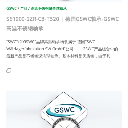
GSWC
/
产品
/
高温不锈钢薄壁球轴承
S61900-2ZR-C3-T320 | 德国GSWC轴承-GSWC
高温不锈钢轴承
“SWC”和“GSWC”品牌高温轴承均隶属于 德国“SWC
Wälzlagerfabrikation SW GmbH”公司 GSWC产品组合中的
最新产品是不锈钢深沟球轴承。基本材料是优质钢，由于其…
S61900-
2023年6月22日
已关闭评论
2ZR-
C3-
T320
|
德
国
GSWC
轴
承-
GSWC
高
温
不
锈
钢