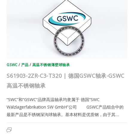
GSWC
轴
承-
GSWC
高
温
不
锈
钢
轴
承
GSWC
/
产品
/
高温不锈钢薄壁球轴承
S61903-2ZR-C3-T320 | 德国GSWC轴承-GSWC
高温不锈钢轴承
“SWC”和“GSWC”品牌高温轴承均隶属于 德国“SWC
Wälzlagerfabrikation SW GmbH”公司 GSWC产品组合中的
最新产品是不锈钢深沟球轴承。基本材料是优质钢，由于其…
S61903-
2023年6月22日
已关闭评论
2ZR-