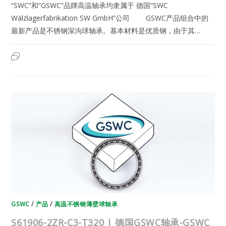
“SWC”和“GSWC”品牌高温轴承均隶属于 德国“SWC
Wälzlagerfabrikation SW GmbH”公司 GSWC产品组合中的
最新产品是不锈钢深沟球轴承。基本材料是优质钢，由于其…
S61905-
2023年6月22日
已关闭评论
2ZR-
C3-
T320
|
德
国
GSWC
轴
承-
GSWC
高
温
不
锈
钢
轴
承
GSWC
/
产品
/
高温不锈钢薄壁球轴承
S61906-2ZR-C3-T320 | 德国GSWC轴承-GSWC