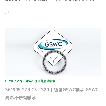
S61904-
2023年6月22日
已关闭评论
2ZR-
C3-
T320
|
德
国
GSWC
轴
承-
GSWC
高
温
不
锈
钢
轴
承
GSWC
/
产品
/
高温不锈钢薄壁球轴承
S61905-2ZR-C3-T320 | 德国GSWC轴承-GSWC
高温不锈钢轴承