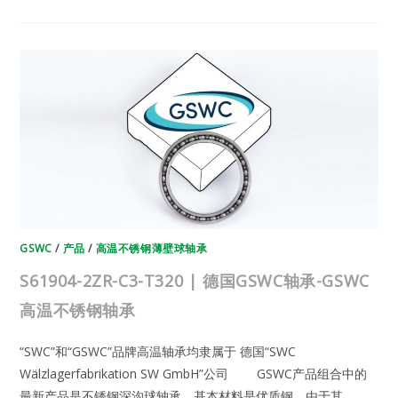
C3-
T320
|
德
国
GSWC
轴
承-
GSWC
高
温
不
锈
钢
轴
承
GSWC
/
产品
/
高温不锈钢薄壁球轴承
S61904-2ZR-C3-T320 | 德国GSWC轴承-GSWC
高温不锈钢轴承
“SWC”和“GSWC”品牌高温轴承均隶属于 德国“SWC
Wälzlagerfabrikation SW GmbH”公司 GSWC产品组合中的
最新产品是不锈钢深沟球轴承。基本材料是优质钢，由于其…