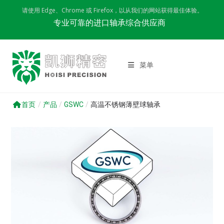
Skip
请使用 Edge、Chrome 或 Firefox，以从我们的网站获得最佳体验。
to
专业可靠的进口轴承综合供应商
content
菜单
首页
/
产品
/
GSWC
/
高温不锈钢薄壁球轴承