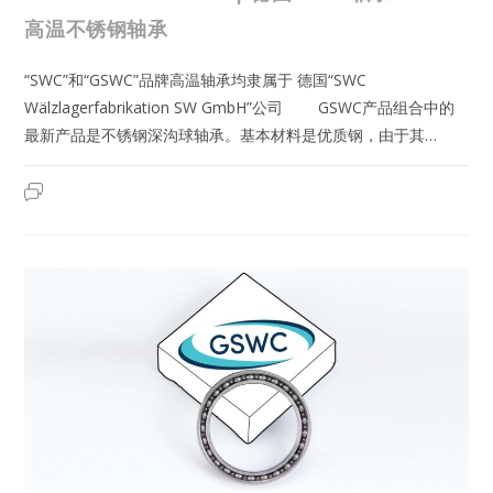
高温不锈钢轴承
“SWC”和“GSWC”品牌高温轴承均隶属于 德国“SWC
Wälzlagerfabrikation SW GmbH”公司 GSWC产品组合中的
最新产品是不锈钢深沟球轴承。基本材料是优质钢，由于其…
S61906-
2023年6月22日
已关闭评论
2ZR-
C3-
T320
|
德
国
GSWC
轴
承-
GSWC
高
温
不
锈
钢
轴
承