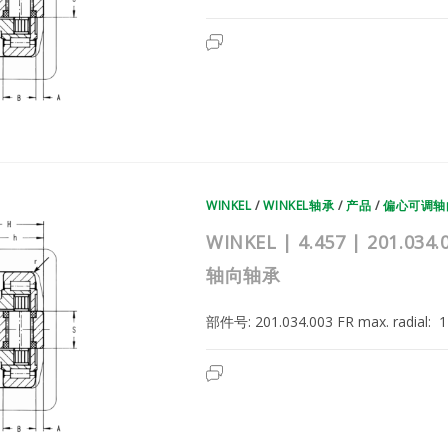
承
WINKEL
已关闭评论
|
4.458
|
201.035.000
|
德
国
WINKEL
复
合
滚
轮
WINKEL
/
WINKEL轴承
/
产品
/
偏心可调轴
轴
承
|
WINKEL | 4.457 | 201
偏
心
轴向轴承
可
调
轴
向
部件号: 201.034.003 FR max. radial
轴
承
WINKEL
已关闭评论
|
4.457
|
201.034.000
|