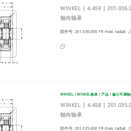
承
|
WINKEL | 4.459 | 201
偏
心
轴向轴承
可
调
轴
向
部件号: 201.036.000 FR max. radial
轴
承
WINKEL
已关闭评论
|
4.459
|
201.036.000
|
德
国
WINKEL
复
合
滚
轮
WINKEL
/
WINKEL轴承
/
产品
/
偏心可调轴
轴
承
|
WINKEL | 4.458 | 201
偏
心
轴向轴承
可
调
轴
向
部件号: 201.035.000 FR max. radial
轴