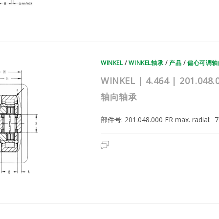
|
201.049.000
|
德
国
WINKEL
复
合
滚
轮
WINKEL
/
WINKEL轴承
/
产品
/
偏心可调轴
轴
承
|
WINKEL | 4.464 | 201
偏
心
轴向轴承
可
调
轴
向
部件号: 201.048.000 FR max. radial
轴
承
WINKEL
已关闭评论
|
4.464
|
201.048.000
|
德
国
WINKEL
复
合
滚