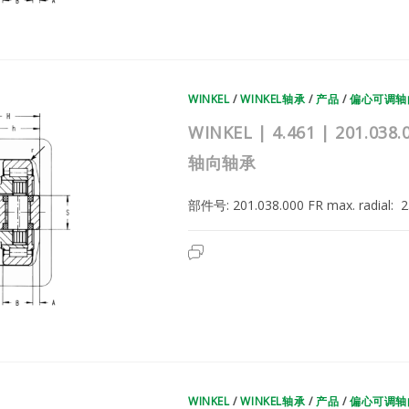
|
德
国
WINKEL
复
合
滚
轮
WINKEL
/
WINKEL轴承
/
产品
/
偏心可调轴
轴
承
|
WINKEL | 4.461 | 201
偏
心
轴向轴承
可
调
轴
向
部件号: 201.038.000 FR max. radial
轴
承
WINKEL
已关闭评论
|
4.461
|
201.038.000
|
德
国
WINKEL
复
合
滚
轮
WINKEL
/
WINKEL轴承
/
产品
/
偏心可调轴
轴