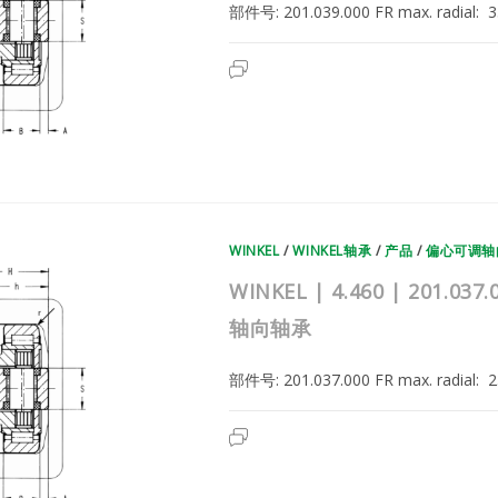
向
部件号: 201.039.000 FR max. radial
轴
承
WINKEL
已关闭评论
|
4.462
|
201.039.000
|
德
国
WINKEL
复
合
滚
轮
WINKEL
/
WINKEL轴承
/
产品
/
偏心可调轴
轴
承
|
WINKEL | 4.460 | 201
偏
心
轴向轴承
可
调
轴
向
部件号: 201.037.000 FR max. radial
轴
承
WINKEL
已关闭评论
|
4.460
|
201.037.000