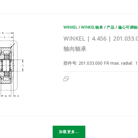
德
国
WINKEL
复
合
滚
轮
WINKEL
/
WINKEL轴承
/
产品
/
偏心可调轴
轴
承
|
WINKEL | 4.456 | 201
偏
心
轴向轴承
可
调
轴
向
部件号: 201.033.000 FR max. radial
轴
承
WINKEL
已关闭评论
|
4.456
|
201.033.000
|
德
国
WINKEL
复
合
滚
轮
轴
加载更多...
承