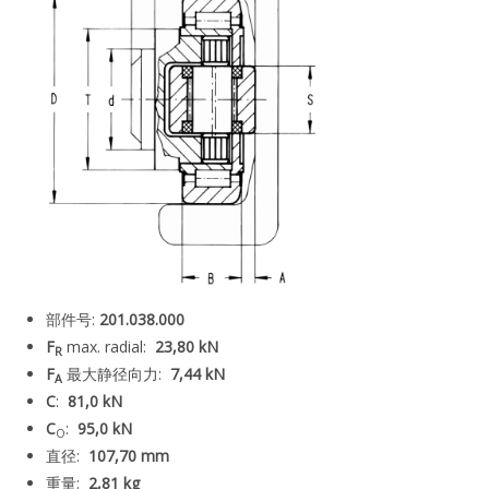
部件号:
201.038.000
F
max. radial:
23,80 kN
R
F
最大静径向力:
7,44 kN
A
C
:
81,0 kN
C
:
95,0 kN
O
直径:
107,70 mm
重量:
2,81 kg