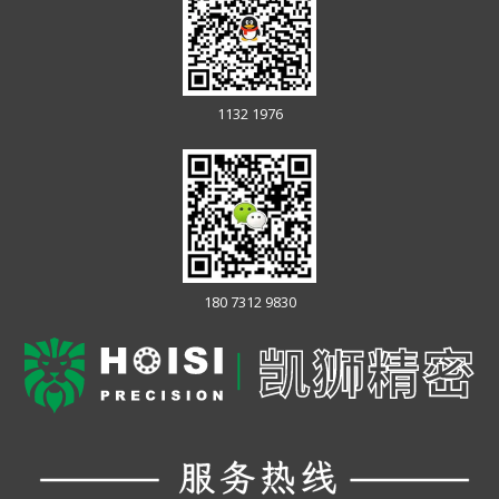
1132 1976
180 7312 9830