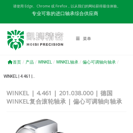
Skip
请使用 Edge、Chrome 或 Firefox，以从我们的网站获得最佳体验。
to
专业可靠的进口轴承综合供应商
content
菜单
首页
/
产品
/
WINKEL
/
WINKEL轴承
/
偏心可调轴向轴承
/
WINKEL | 4.461 |...
WINKEL | 4.461 | 201.038.000 | 德国
WINKEL复合滚轮轴承 | 偏心可调轴向轴承