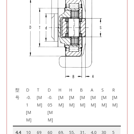
型
D
T
D
H
H
B
A
S
R
号
-0.
[M
-0.
[M
[M
[M
[M
[M
[M
1
M]
05
M]
M]
M]
M]
M]
M]
[M
[M
M]
M]
4.4
10
69
60
69,
55,
31,
4,0
30
5