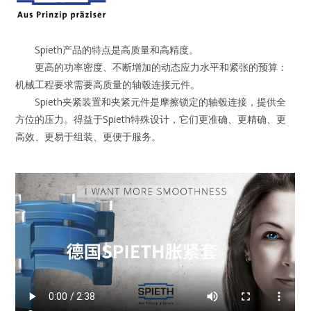
Spieth产品的特点是高质量和高精度。
更高的功率密度、不断增加的动态应力水平和紧张的预算：
机械工程要求需要高质量的轴毂连接元件。
Spieth夹紧装置和夹紧元件是摩擦锁定的轴毂连接，提供全
方位的压力。得益于Spieth特殊设计，它们更准确、更精确、更
高效、更易于组装、更便于服务。