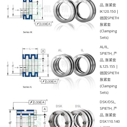
品
,
胀紧套
IK120.150 |
德国SPIETH
胀紧套
(Clamping
Sets)
AL/IL
,
SPIETH
,
产
品
,
胀紧套
IL125.155 |
德国SPIETH
胀紧套
(Clamping
Sets)
DSK/DSL
,
SPIETH
,
产
品
,
胀紧套
DSK110.140