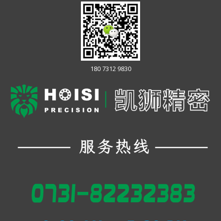
180 7312 9830