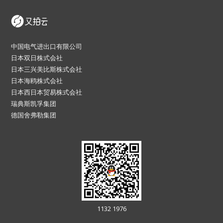
中国电气进出口有限公司
日本双日株式会社
日本三兴美比斯株式会社
日本海鸥株式会社
日本西日本贸易株式会社
瑞典斯凯孚集团
德国舍弗勒集团
1132 1976