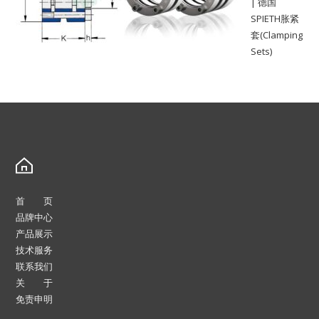
| 德国
SPIETH胀紧
套(Clamping
Sets)
首 页
品牌中心
产品展示
技术服务
联系我们
关 于
免责申明