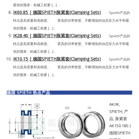
紧张的预算：机械工程要 […]...
IK60.85 | 德国SPIETH胀紧套(Clamping Sets)
Spieth产品的
特点是高质量和高精度。 更高的功率密度、不断增加的动态应力水平和紧
张的预算：机械工程要 […]...
IK28.40 | 德国SPIETH胀紧套(Clamping Sets)
Spieth产品的
特点是高质量和高精度。 更高的功率密度、不断增加的动态应力水平和紧
张的预算：机械工程要 […]...
IK10.15 | 德国SPIETH胀紧套(Clamping Sets)
Spieth产品的
特点是高质量和高精度。 更高的功率密度、不断增加的动态应力水平和紧
张的预算：机械工程要 […]...
德国 SPIETH 热点产品
AK/IK
,
SPIETH
,
产
品
,
胀紧套
AK150.180 |
德国SPIETH