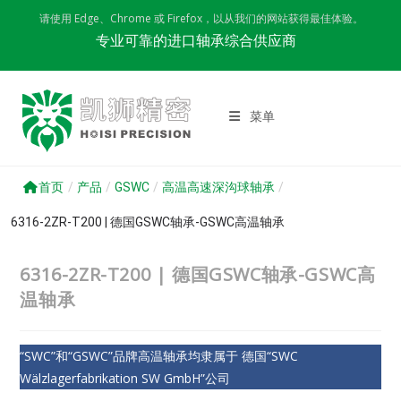
Skip
请使用 Edge、Chrome 或 Firefox，以从我们的网站获得最佳体验。
to
专业可靠的进口轴承综合供应商
content
菜单
首页
/
产品
/
GSWC
/
高温高速深沟球轴承
/
6316-2ZR-T200 | 德国GSWC轴承-GSWC高温轴承
6316-2ZR-T200 | 德国GSWC轴承-GSWC高
温轴承
“SWC”和“GSWC”品牌高温轴承均隶属于 德国“SWC
Wälzlagerfabrikation SW GmbH”公司