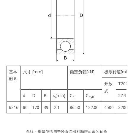
-1
基本
尺寸 [mm]
额定负载[kN]
极限转速[min
型号
开放
T200
式
d
D
B
r
(min)
C
C
2ZR
s
o
dyn
6316
80
170
39
2.1
86.50
122.00
4500
3200
备注：重量仅适用于没有润滑剂和密封盖的轴承