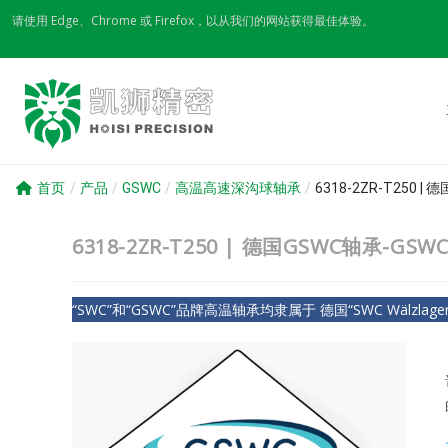
Skip
请使用 Edge、Chrome 或 Firefox，以从我们的网站获得最佳体验。
to
content
首页
/
产品
/
GSWC
/
高温高速深沟球轴承
/
6318-2ZR-T250 
6318-2ZR-T250 | 德国GSWC轴承-GS
“SWC”和“GSWC”品牌高温轴承均隶属于 德国“SWC Wälzlagerfa