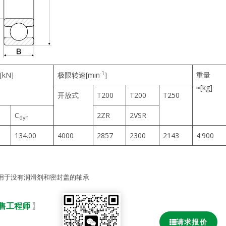
-1
kN]
极限转速[min
]
重量
≈[kg]
开放式
T200
T200
T250
C
2ZR
2VSR
dyn
134.00
4000
2857
2300
2143
4.900
用于没有润滑剂和密封盖的轴承
销售工程师
〗
请求报价