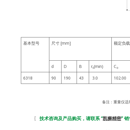
基本型号
尺寸 [mm]
额定负载[
d
D
B
r
(min)
C
s
o
6318
90
190
43
3.0
102.00
备注：重量仅适
〖
技术咨询及产品购买，请联系 “
凯狮精密
” 