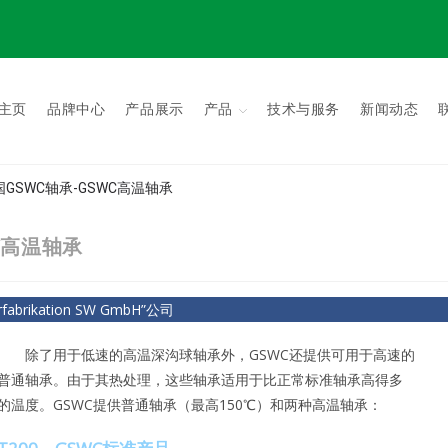
主页
品牌中心
产品展示
产品
技术与服务
新闻动态
| 德国GSWC轴承-GSWC高温轴承
WC高温轴承
brikation SW GmbH”公司
除了用于低速的高温深沟球轴承外，GSWC还提供可用于高速的
普通轴承。由于其热处理，这些轴承适用于比正常标准轴承高得多
的温度。GSWC提供普通轴承（最高150℃）和两种高温轴承：