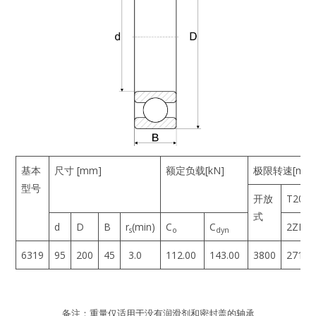
-
基本
尺寸 [mm]
额定负载[kN]
极限转速[min
型号
开放
T200
式
d
D
B
r
(min)
C
C
2ZR
s
o
dyn
6319
95
200
45
3.0
112.00
143.00
3800
2712
备注：重量仅适用于没有润滑剂和密封盖的轴承