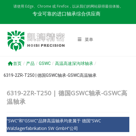
Skip
请使用 Edge、Chrome 或 Firefox，以从我们的网站获得最佳体验。
to
专业可靠的进口轴承综合供应商
content
菜单
首页
/
产品
/
GSWC
/
高温高速深沟球轴承
/
6319-2ZR-T250 | 德国GSWC轴承-GSWC高温轴承
6319-2ZR-T250 | 德国GSWC轴承-GSWC高
温轴承
“SWC”和“GSWC”品牌高温轴承均隶属于 德国“SWC
Wälzlagerfabrikation SW GmbH”公司