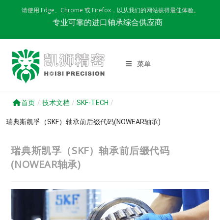
Skip
请使用 Edge、Chrome 或 Firefox，以从我们的网站获得最佳体验。
to
专业可靠的进口轴承综合供应商
content
菜单
首页
/
技术文档
/
SKF-TECH
/
瑞典斯凯孚（SKF）轴承前后缀代码(NOWEAR轴承)
瑞典斯凯孚（SKF）轴承前后缀代码
(NOWEAR轴承)