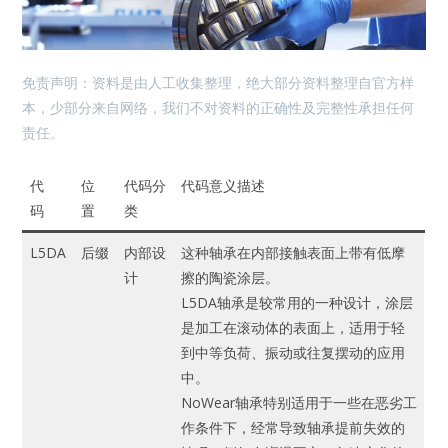
免责声明：资料是由人工收集整理，绝大部分资料整理自官方样
本，少部分来自网络，我们不对资料的正确性及完整性承担任何
责任。
代
位
代码分
代码意义描述
码
置
类
L5DA
后缀
内部设
这种轴承在内部接触表面上带有低摩
计
擦的陶瓷涂层。
L5DA轴承是较常用的一种设计，涂层
是加工在滚动体的表面上，适用于轻
到中等负荷、振动或往复摆动的应用
中。
NoWear轴承特别适用于一些在恶劣工
作条件下，经常导致轴承提前失效的