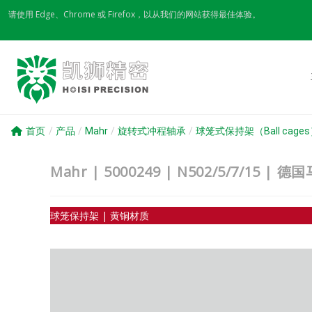
Skip
请使用 Edge、Chrome 或 Firefox，以从我们的网站获得最佳体验。
to
content
首页
/
产品
/
Mahr
/
旋转式冲程轴承
/
球笼式保持架（Ball cage
Mahr | 5000249 | N502/5/7/1
球笼保持架 | 黄铜材质