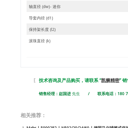
轴直径 (dw)- 迷你
导套内径 (d1)
保持架长度 (l2)
滚珠直径 (k)
〖
技术咨询及产品购买，请联系 “
凯狮精密
” 
销售经理：赵国进
先生
/ 联系电话：180 731
相关推荐：
Mahr | 5000282 | N502/20/24/60 | 德国马尔球