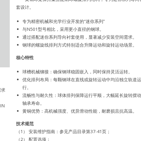
套设计。
专为精密机械和光学行业开发的“迷你系列”
与N501型号相比，采用更小直径的钢球。
通过搭配迷你系列导向衬套使用，显著减少安装空间需求。
钢球的螺旋线排列方式特别适合升降运动和旋转运动场景。
核心特性
球槽机械铆接：确保钢球稳固嵌入，同时保持灵活运转。
优化排列布局：每颗钢球在直线或旋转运动中均沿独立轨道
行。
需求
流畅性与耐久性：球体排列保障运行平顺，大幅延长旋转摆
轴承寿命。
IN
黄铜优势：高机械强度、优异滑动性能，耐磨损且抗高温。
技术规范
（1） 安装维护指南：参见产品目录第37-41页；
（2） 配置选项：