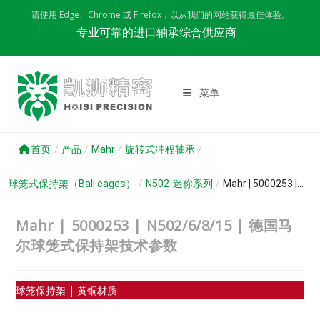
Skip
请使用 Edge、Chrome 或 Firefox，以从我们的网站获得最佳体验。
to
专业可靠的进口轴承综合供应商
content
菜单
首页
/
产品
/
Mahr
/
旋转式冲程轴承
/
球笼式保持架（Ball cages）
/
N502-迷你系列
/
Mahr | 5000253 |...
Mahr | 5000253 | N502/6/8/15 | 德国马
尔球笼式保持架技术参数
球笼保持架 | 黄铜材质