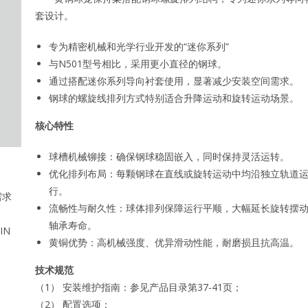
套设计。
专为精密机械和光学行业开发的“迷你系列”
与N501型号相比，采用更小直径的钢球。
通过搭配迷你系列导向衬套使用，显著减少安装空间需求。
钢球的螺旋线排列方式特别适合升降运动和旋转运动场景。
核心特性
球槽机械铆接：确保钢球稳固嵌入，同时保持灵活运转。
优化排列布局：每颗钢球在直线或旋转运动中均沿独立轨道
行。
需求
流畅性与耐久性：球体排列保障运行平顺，大幅延长旋转摆
轴承寿命。
IN
黄铜优势：高机械强度、优异滑动性能，耐磨损且抗高温。
技术规范
（1） 安装维护指南：参见产品目录第37-41页；
（2） 配置选项：