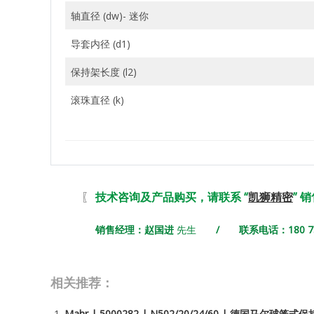
轴直径 (dw)- 迷你
导套内径 (d1)
保持架长度 (l2)
滚珠直径 (k)
〖
技术咨询及产品购买，请联系 “
凯狮精密
” 
销售经理：赵国进
先生
/ 联系电话：180 731
相关推荐：
Mahr | 5000282 | N502/20/24/60 | 德国马尔球