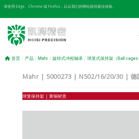
Skip
请使用 Edge、Chrome 或 Firefox，以从我们的网站获得最佳体验。
to
content
首页
/
产品
/
Mahr
/
旋转式冲程轴承
/
球笼式保持架（Ball cage
Mahr | 5000273 | N502/16/20
球笼保持架 | 黄铜材质