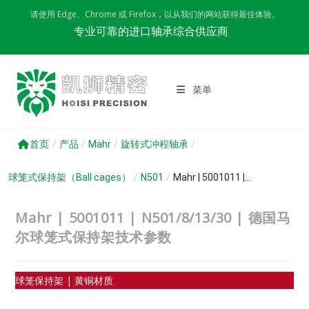
Skip
请使用 Edge、Chrome 或 Firefox，以从我们的网站获得最佳体验。
to
专业可靠的进口轴承综合供应商
content
菜单
首页
/
产品
/
Mahr
/
旋转式冲程轴承
/
球笼式保持架（Ball cages）
/
N501
/
Mahr | 5001011 |...
Mahr | 5001011 | N501/8/13/30 | 德国马
尔球笼式保持架技术参数
球笼保持架 | 黄铜材质