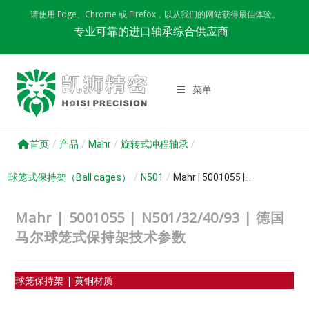
Skip
请使用 Edge、Chrome 或 Firefox，以从我们的网站获得最佳体验。
to
专业可靠的进口轴承综合供应商
content
菜单
首页
/
产品
/
Mahr
/
旋转式冲程轴承
/
球笼式保持架（Ball cages）
/
N501
/
Mahr | 5001055 |...
Mahr | 5001055 | N501/32/40/93 | 德国
马尔球笼式保持架技术参数
球笼保持架 | 黄铜材质