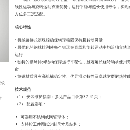
线性运动与旋转运动双重优势，运行平稳与超长使用寿命，实现
方位多工况适配。
核心特性
• 机械铆接式滚珠腔确保钢球稳固保持且转动灵活
• 最优化的钢球排列使每个钢球在直线和旋转运动中均沿独立轨
运行
• 独特的钢球排列结构保障运行平稳性，显著延长旋转轴承使用
命
• 黄铜材质具有高机械稳定性、优异滑动特性及卓越耐磨耐热性
需求
技术规范
（1） 安装维护指南：参见产品目录第37-41页；
合
（2） 配置选项：
可选用不锈钢或陶瓷球体；
支持按工件图纸定制尺寸及结构；