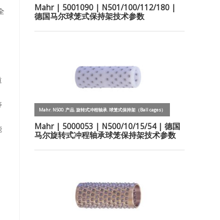
全
道
寿
能