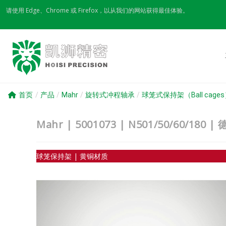
Skip
请使用 Edge、Chrome 或 Firefox，以从我们的网站获得最佳体验。
to
content
首页
/
产品
/
Mahr
/
旋转式冲程轴承
/
球笼式保持架（Ball cage
Mahr | 5001073 | N501/50/60
球笼保持架 | 黄铜材质