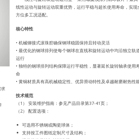
线性运动与旋转运动双重优势，运行平稳与超长使用寿命，实现
方位多工况适配。
核心特性
• 机械铆接式滚珠腔确保钢球稳固保持且转动灵活
• 最优化的钢球排列使每个钢球在直线和旋转运动中均沿独立轨
运行
• 独特的钢球排列结构保障运行平稳性，显著延长旋转轴承使用
命
• 黄铜材质具有高机械稳定性、优异滑动特性及卓越耐磨耐热性
需求
技术规范
（1） 安装维护指南：参见产品目录第37-41页；
合
（2） 配置选项：
可选用不锈钢或陶瓷球体；
支持按工件图纸定制尺寸及结构；