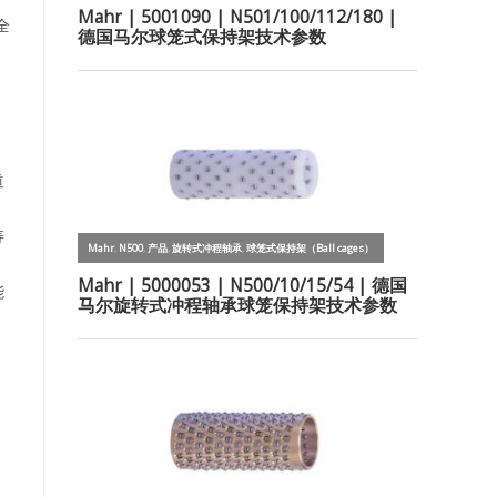
全
道
寿
能