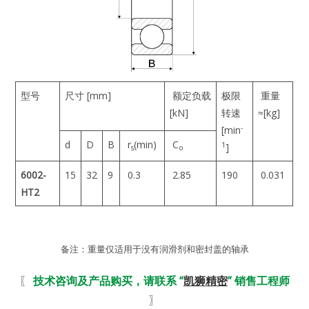
型号
尺寸 [mm]
额定负载
极限
重量
[kN]
转速
≈[kg]
-
[min
d
D
B
r
(min)
C
1
]
s
o
6002-
15
32
9
0.3
2.85
190
0.031
HT2
备注：重量仅适用于没有润滑剂和密封盖的轴承
〖
技术咨询及产品购买，请联系 “
凯狮精密
” 销售工程师
〗