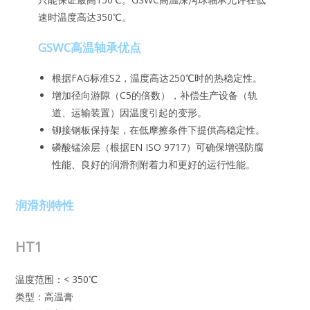
速时温度高达350℃。
GSWC高温轴承优点
根据FAG标准S2，温度高达250℃时的热稳定性。
增加径向游隙（C5的倍数），补偿生产设备（轨
道、运输装置）因温度引起的变形。
铆接钢板保持架，在低摩擦条件下提供高稳定性。
磷酸锰涂层（根据EN ISO 9717）可确保增强防腐
性能、良好的润滑剂附着力和更好的运行性能。
润滑剂特性
HT1
温度范围：< 350℃
类型：高温膏