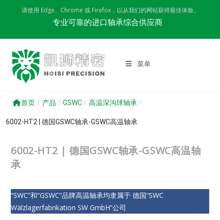
Skip
请使用 Edge、Chrome 或 Firefox，以从我们的网站获得最佳体验。
to
专业可靠的进口轴承综合供应商
content
菜单
首页
/
产品
/
GSWC
/
高温深沟球轴承
/
6002-HT2 | 德国GSWC轴承-GSWC高温轴承
6002-HT2 | 德国GSWC轴承-GSWC高温轴
承
“SWC”和“GSWC”品牌高温轴承均隶属于 德国“SWC
Wälzlagerfabrikation SW GmbH”公司