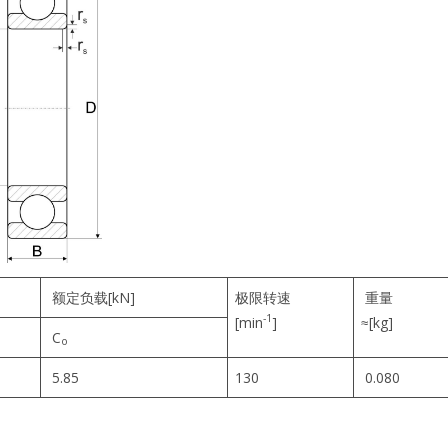
额定负载[kN]
极限转速
重量
-1
[min
]
≈[kg]
C
o
5.85
130
0.080