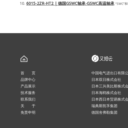
6015-2ZR-HT2 | 德国GSWC轴承-GSWC高温轴承
“SWC”和
首 页
中国电气进出口有限
品牌中心
日本双日株式会社
产品展示
日本三兴美比斯株式
技术服务
日本海鸥株式会社
联系我们
日本西日本贸易株式
关 于
瑞典斯凯孚集团
免责申明
德国舍弗勒集团