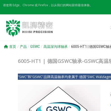
Skip
请使用 Edge、Chrome 或 Firefox，以从我们的网站获得最佳体验。
to
content
首页
/
产品
/
GSWC
/
高温深沟球轴承
/
6005-HT1 | 德国GSW
6005-HT1 | 德国GSWC轴承-GSWC高
“SWC”和“GSWC”品牌高温轴承均隶属于 德国“SWC Wälzlagerfa