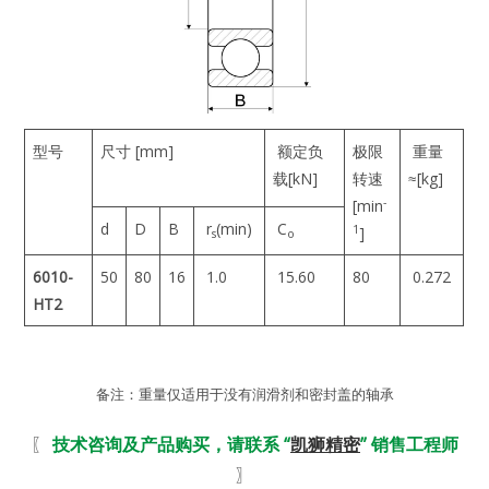
型号
尺寸 [mm]
额定负
极限
重量
载[kN]
转速
≈[kg]
-
[min
d
D
B
r
(min)
C
1
]
s
o
6010-
50
80
16
1.0
15.60
80
0.272
HT2
备注：重量仅适用于没有润滑剂和密封盖的轴承
〖
技术咨询及产品购买，请联系 “
凯狮精密
” 销售工程师
〗