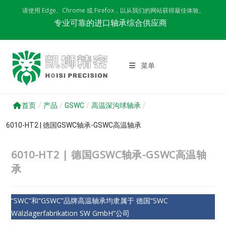
Skip
请使用 Edge、Chrome 或 Firefox，以从我们的网站获得最佳体验。
to
专业可靠的进口轴承综合供应商
content
菜单
首页
/
产品
/
GSWC
/
高温深沟球轴承
/
6010-HT2 | 德国GSWC轴承-GSWC高温轴承
6010-HT2 | 德国GSWC轴承-GSWC高温轴
承
“SWC”和“GSWC”品牌高温轴承均隶属于 德国“SWC
Wälzlagerfabrikation SW GmbH”公司