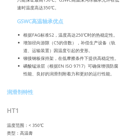
速时温度高达350℃。
GSWC高温轴承优点
根据FAG标准S2，温度高达250℃时的热稳定性。
增加径向游隙（C5的倍数），补偿生产设备（轨
道、运输装置）因温度引起的变形。
铆接钢板保持架，在低摩擦条件下提供高稳定性。
磷酸锰涂层（根据EN ISO 9717）可确保增强防腐
性能、良好的润滑剂附着力和更好的运行性能。
润滑剂特性
HT1
温度范围：< 350℃
类型：高温膏