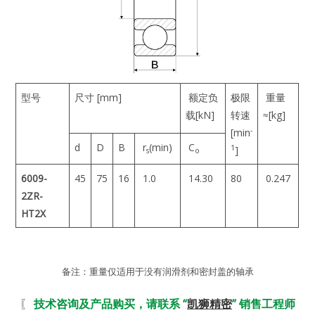
型号
尺寸 [mm]
额定负
极限
重量
载[kN]
转速
≈[kg]
-
[min
d
D
B
r
(min)
C
1
]
s
o
6009-
45
75
16
1.0
14.30
80
0.247
2ZR-
HT2X
备注：重量仅适用于没有润滑剂和密封盖的轴承
〖
技术咨询及产品购买，请联系 “
凯狮精密
” 销售工程师