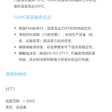
速时温度高达350℃。
GSWC高温轴承优点
根据FAG标准S2，温度高达250℃时的热稳定性。
增加径向游隙（C5的倍数），补偿生产设备（轨
道、运输装置）因温度引起的变形。
铆接钢板保持架，在低摩擦条件下提供高稳定性。
磷酸锰涂层（根据EN ISO 9717）可确保增强防腐
性能、良好的润滑剂附着力和更好的运行性能。
润滑剂特性
HT1
温度范围：< 350℃
类型：高温膏