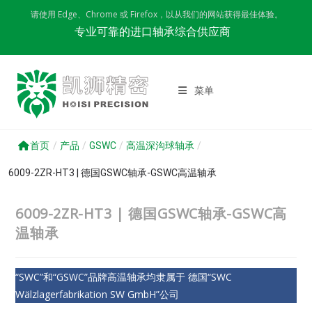
Skip
请使用 Edge、Chrome 或 Firefox，以从我们的网站获得最佳体验。
to
专业可靠的进口轴承综合供应商
content
菜单
首页
/
产品
/
GSWC
/
高温深沟球轴承
/
6009-2ZR-HT3 | 德国GSWC轴承-GSWC高温轴承
6009-2ZR-HT3 | 德国GSWC轴承-GSWC高
温轴承
“SWC”和“GSWC”品牌高温轴承均隶属于 德国“SWC
Wälzlagerfabrikation SW GmbH”公司