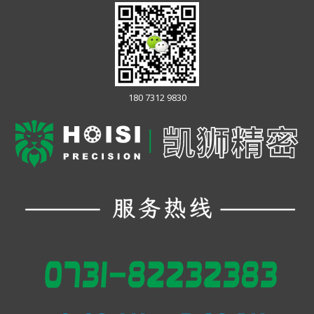
180 7312 9830