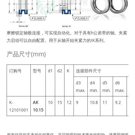
摩擦锁定轴毂连接，可实现自动化。对于具有h公差带的轴。夹紧
力启动可以自由配置。用于从轴开始夹紧力的IK系列。
产品尺寸(mm)
订购号
型号
d1
d2
K
连接部件尺寸
d3
d4
d5
d6
a
max.
min.
min.
max.
ma
K-
AK
10
15
12
9
10.8
11
9.2
1.5
12101001
10.15
所有信息均不承担任何责任，并可能受到技术更改的影响。请遵照德国