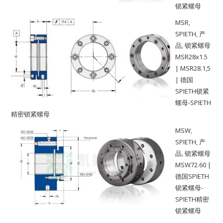
锁紧螺母
MSR
,
SPIETH
,
产
品
,
锁紧螺母
MSR28x1.5
| MSR28.1,5
| 德国
SPIETH锁紧
螺母-SPIETH
精密锁紧螺母
MSW
,
SPIETH
,
产
品
,
锁紧螺母
MSW72.60 |
德国SPIETH
锁紧螺母-
SPIETH精密
锁紧螺母