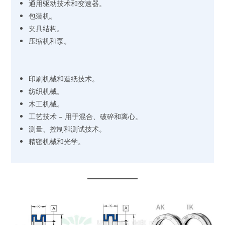
通用驱动技术和变速器。
包装机。
夹具结构。
压缩机和泵。
印刷机械和造纸技术。
纺织机械。
木工机械。
工艺技术 – 用于混合、破碎和离心。
测量、控制和测试技术。
精密机械和光学。