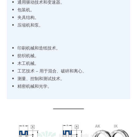
通用驱动技术和变速器。
包装机。
夹具结构。
压缩机和泵。
印刷机械和造纸技术。
纺织机械。
木工机械。
工艺技术 – 用于混合、破碎和离心。
测量、控制和测试技术。
精密机械和光学。