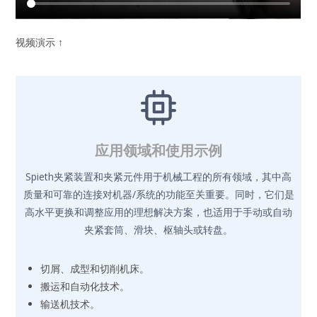
视频演示 ↑
应用领域和使用示例
Spieth夹紧装置和夹紧元件用于机械工程的所有领域，其中高
质量和可靠的连接对机器/系统的功能至关重要。同时，它们是
高水平更换和调整应用的理想解决方案，也适用于手动或自动
夹紧套筒、滑块、枢轴头或转盘。
切屑、成型和切削机床。
搬运和自动化技术。
输送机技术。