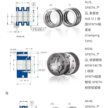
AL/IL
,
SPIETH
,
产
品
,
胀紧套
AL8.12 | 德
国SPIETH胀
紧套
(Clamping
Sets)
MSW
,
SPIETH
,
产
品
,
锁紧螺母
MSW140.78
| 德国
SPIETH锁紧
螺母-SPIETH
精密锁紧螺
母
AK/IK
,
SPIETH
,
产