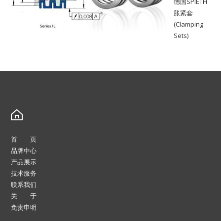
德国SPIETH
胀紧套
(Clamping
Sets)
首 页
品牌中心
产品展示
技术服务
联系我们
关 于
免责申明