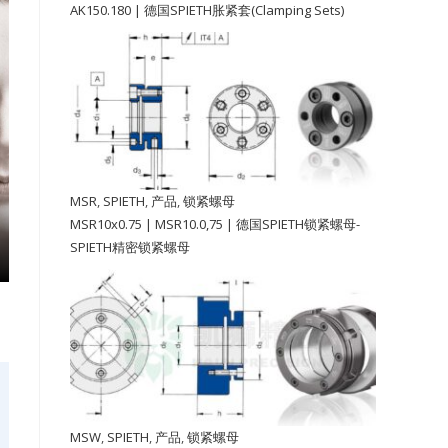
AK150.180 | 德国SPIETH胀紧套(Clamping Sets)
MSR
,
SPIETH
,
产品
,
锁紧螺母
MSR10x0.75 | MSR10.0,75 | 德国SPIETH锁紧螺母-
SPIETH精密锁紧螺母
MSW
,
SPIETH
,
产品
,
锁紧螺母