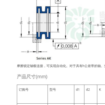
摩擦锁定轴毂连接，可实现自动化。对于具有h公差带的轴。
产品尺寸(mm)
订购号
型号
d1
d2
K