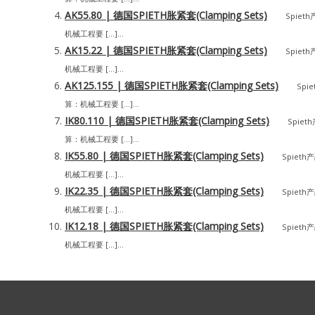
AK55.80 | 德国SPIETH胀紧套(Clamping Sets)
Spiet
机械工程要 […]...
AK15.22 | 德国SPIETH胀紧套(Clamping Sets)
Spiet
机械工程要 […]...
AK125.155 | 德国SPIETH胀紧套(Clamping Sets)
Spie
算：机械工程要 […]...
IK80.110 | 德国SPIETH胀紧套(Clamping Sets)
Spiet
算：机械工程要 […]...
IK55.80 | 德国SPIETH胀紧套(Clamping Sets)
Spieth
机械工程要 […]...
IK22.35 | 德国SPIETH胀紧套(Clamping Sets)
Spieth
机械工程要 […]...
IK12.18 | 德国SPIETH胀紧套(Clamping Sets)
Spieth
机械工程要 […]...