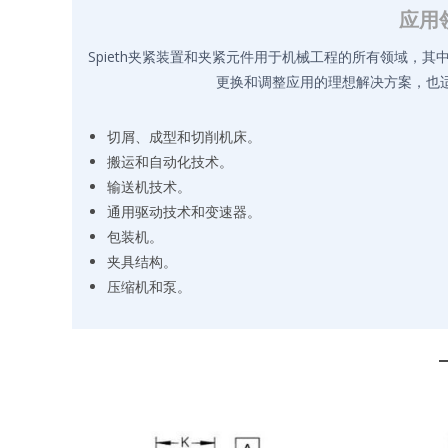
应用
Spieth夹紧装置和夹紧元件用于机械工程的所有领域，
更换和调整应用的理想解决方案，也
切屑、成型和切削机床。
搬运和自动化技术。
输送机技术。
通用驱动技术和变速器。
包装机。
夹具结构。
压缩机和泵。