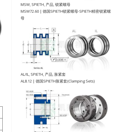
MSW
,
SPIETH
,
产品
,
锁紧螺母
MSW72.60 | 德国SPIETH锁紧螺母-SPIETH精密锁紧螺
母
AL/IL
,
SPIETH
,
产品
,
胀紧套
AL8.12 | 德国SPIETH胀紧套(Clamping Sets)