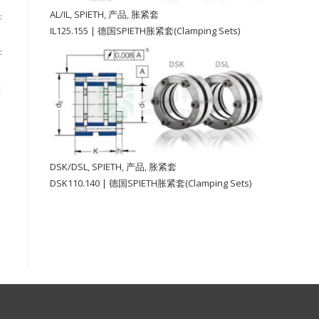
AL/IL
,
SPIETH
,
产品
,
胀紧套
：
IL125.155 | 德国SPIETH胀紧套(Clamping Sets)
：
预
：
DSK/DSL
,
SPIETH
,
产品
,
胀紧套
DSK110.140 | 德国SPIETH胀紧套(Clamping Sets)
：
：