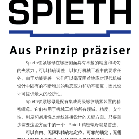
Spieth锁紧螺母在螺纹侧面具有卓越的精度和均匀
的夹紧力，可以精确调整，以执行机械工程中的要求任
务。由于功能完善，它们可以毫无困难地应对现代机械
设计中固有的不断增加的动态应力和功率密度，因此设
计可提供最大的经济性。
Spieth锁紧螺母是配有集成高级螺纹锁紧装置的精
密螺母。它们被用于机械工程的所有领域。精度、安全
性、刚度和易用性是螺纹连接设计的关键方面。只要至
少需要这些方面中的一个，Spieth精密螺母就是首选。
可以自由、无限和精确地定位。可靠的锁定，无需