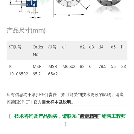
产品尺寸(mm)
订购号
Order
型号
d1
d2
d3
d4
d5
h
l
No.
K-
MSR
MSR
M65x2
88
6
78.5
5.3
28
1
10106502
65.2
65×2
所有信息均不承担任何责任，并可能受到技术更改的影响。请遵
照德国SPIETH官方
目录样本及说明
。
〖
技术咨询及产品购买，请联系 “
凯狮精密
” 销售工程师
〗