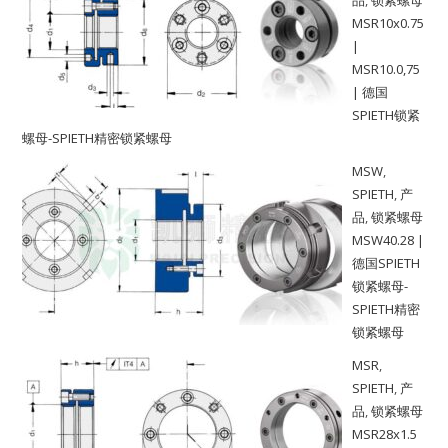
MSR10x0.75
|
MSR10.0,75
| 德国
SPIETH锁紧
螺母-SPIETH精密锁紧螺母
MSW
,
SPIETH
,
产
品
,
锁紧螺母
MSW40.28 |
德国SPIETH
锁紧螺母-
SPIETH精密
锁紧螺母
MSR
,
SPIETH
,
产
品
,
锁紧螺母
MSR28x1.5