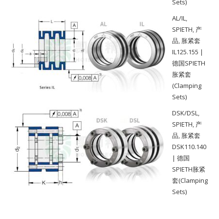
Sets)
AL/IL
,
SPIETH
,
产
品
,
胀紧套
IL125.155 |
德国SPIETH
胀紧套
(Clamping
Sets)
DSK/DSL
,
SPIETH
,
产
品
,
胀紧套
DSK110.140
| 德国
SPIETH胀紧
套(Clamping
Sets)