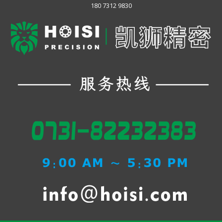
180 7312 9830