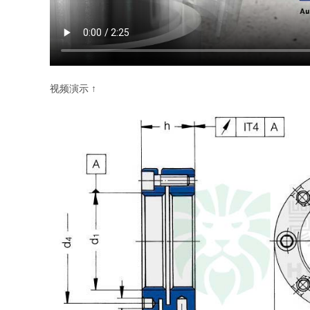
视频演示 ↑