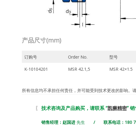
产品尺寸(mm)
订购号
Order No.
型号
K-10104201
MSR 42.1,5
MSR 42×1.5
所有信息均不承担任何责任，并可能受到技术更改的影响。请遵
〖
技术咨询及产品购买，请联系 “
凯狮精密
” 
销售经理：赵国进
先生
/ 联系电话：180 731