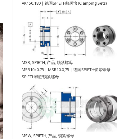
AK150.180 | 德国SPIETH胀紧套(Clamping Sets)
MSR
,
SPIETH
,
产品
,
锁紧螺母
MSR10x0.75 | MSR10.0,75 | 德国SPIETH锁紧螺母-
SPIETH精密锁紧螺母
MSW
,
SPIETH
,
产品
,
锁紧螺母