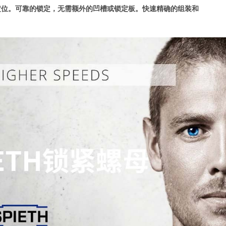
。可靠的锁定，无需额外的凹槽或锁定板。快速精确的组装和