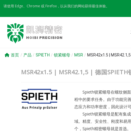
Skip
请使用 Edge、Chrome 或 Firefox，以从我们的网站获得最佳体验。
to
content
首页
/
产品
/
SPIETH
/
锁紧螺母
/
MSR
/
MSR42x1.5 | MSR42.1,5 |
MSR42x1.5 | MSR42.1,5 | 德国SP
Spieth锁紧螺母在螺纹侧
程中的要求任务。由于功能完
态应力和功率密度，因此设计
Spieth锁紧螺母是配有集
域。精度、安全性、刚度和易
个，Spieth精密螺母就是首选。