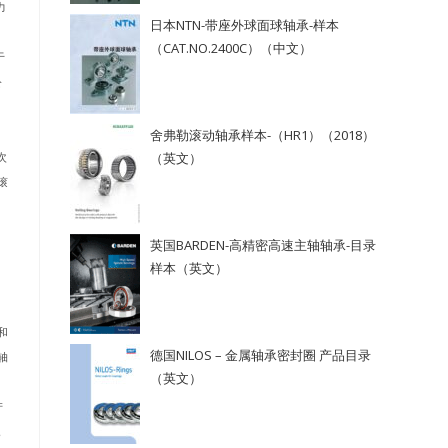
力
日本NTN-带座外球面球轴承-样本
（CAT.NO.2400C）（中文）
于
公
。
舍弗勒滚动轴承样本-（HR1）（2018）
次
（英文）
滚
英国BARDEN-高精密高速主轴轴承-目录
样本（英文）
和
德国NILOS – 金属轴承密封圈 产品目录
轴
（英文）
产
，