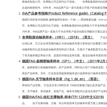
奥轴承制造公司、舍弗勒公司总部均位于该镇。 舍弗勒集团的INA品
总成的精密部件。60年来，INA品牌产品一直代表着公司客户的创新应用解
INA产品参考指南(Product Reference guide)（Catal
德国巴伐利亚州埃朗根-赫希施塔特县的一个镇——黑措根奥拉赫（Herzog
司、舍弗勒公司总部均位于该镇。舍弗勒集团的INA品牌致力于开发和
76年来，INA品牌产品一直致力于为全球客户提供创新应用解决方案以及顶
舍弗勒滚动轴承样本-（HR1）（2018）（英文）
产品目录
出现以来，它已在全球范围内确立为滚动轴承布置计算和设计的重要工程纲要。
动轴承附件以及其他滚动轴承类型和设计变体。它显示了轴承配置可以考
了有关轴承额定寿命计算、温度的详细信息和负载，最适合轴承布置的润滑
德国FAG-超精密轴承样本（SP1）（中文）（2011年2月
承、超精密推力角接触球轴承）的产品种类，同时也介绍了对轴承选型、
承的产品种类。另外，它还是使用超精密轴承进行选择和设计轴承布置时的
德国INA-关节轴承样本目录（hg_1_de_en）（英语）
目录
带材的产品范围。 它包含目录238和目录 706的完整修订版以及其他产品，例如
承、关节轴承、滑动轴承、直线产品、轴承专用配件以及综合维护产品和服务
德国INA/FAG-丝杠支撑轴承-样本(TPI 123)(中文)(2018)
品。 由于在驱动轴、主轴、转台和直线单元的轴承布置方案上高瞻远瞩， 