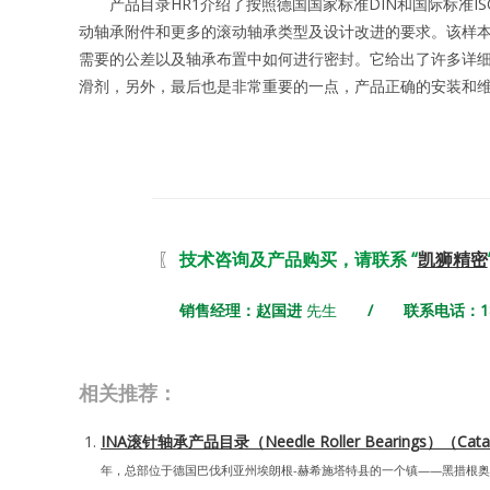
产品目录HR1介绍了按照德国国家标准DIN和国际标准I
动轴承附件和更多的滚动轴承类型及设计改进的要求。该样
需要的公差以及轴承布置中如何进行密封。它给出了许多详
滑剂，另外，最后也是非常重要的一点，产品正确的安装和
〖
技术咨询及产品购买，请联系 “
凯狮精密
销售经理：赵国进
先生
/ 联系电话：180 7
相关推荐：
INA滚针轴承产品目录（Needle Roller Bearings）（Cat
年，总部位于德国巴伐利亚州埃朗根-赫希施塔特县的一个镇——黑措根奥拉赫（