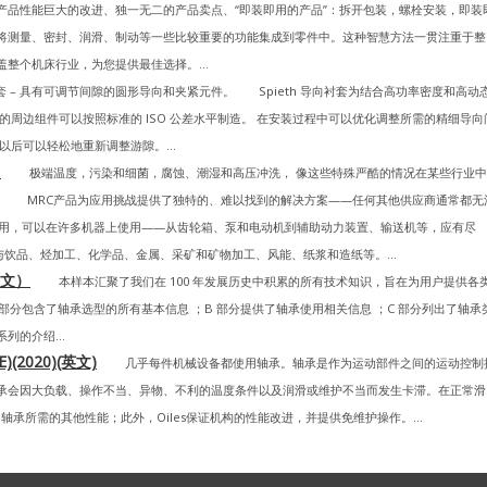
er产品性能巨大的改进、独一无二的产品卖点、“即装即用的产品”：拆开包装，螺栓安装，即装
将测量、密封、润滑、制动等一些比较重要的功能集成到零件中。这种智慧方法一贯注重于整
整个机床行业，为您提供最佳选择。...
衬套 – 具有可调节间隙的圆形导向和夹紧元件。 Spieth 导向衬套为结合高功率密度和高动
周边组件可以按照标准的 ISO 公差水平制造。 在安装过程中可以优化调整所需的精细导向
后可以轻松地重新调整游隙。...
）
极端温度，污染和细菌，腐蚀、潮湿和高压冲洗， 像这些特殊严酷的情况在某些行业中
们。 MRC产品为应用挑战提供了独特的、难以找到的解决方案——任何其他供应商通常都无
成可用，可以在许多机器上使用——从齿轮箱、泵和电动机到辅助动力装置、输送机等，应有尽
与饮品、烃加工、化学品、金属、采矿和矿物加工、风能、纸浆和造纸等。...
中文）
本样本汇聚了我们在 100 年发展历史中积累的所有技术知识，旨在为用户提供各
部分包含了轴承选型的所有基本信息 ；B 部分提供了轴承使用相关信息 ；C 部分列出了轴承
的介绍...
(2020)(英文)
几乎每件机械设备都使用轴承。轴承是作为运动部件之间的运动控制
承会因大负载、操作不当、异物、不利的温度条件以及润滑或维护不当而发生卡滞。在正常滑
轴承所需的其他性能；此外，Oiles保证机构的性能改进，并提供免维护操作。...