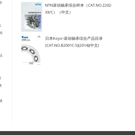
即
NTN滚动轴承综合样本（CAT.NO.2202-
XII/C）（中文）
态
间
日本Koyo-滚动轴承综合产品目录
(CAT.NO.B2001C-5)(2014)(中文)
法
类
类
接