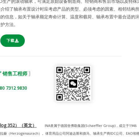
SO生产的滚动轴承，可满足原始设备制造商、经销商和售后市场以及特殊
本介绍了轴承布置设计时应考虑产品的类型、必须考虑的因素、相邻结构
细的信息，如关于轴承额定寿命计算、温度和载荷、轴承布置中最合适的
维护方法。
下载
” 销售工程师
〗
312 9830
alog 352）（英文）
INA隶属于德国舍弗勒集团(Schaeffler Group)，成立于1946
Herzogenaurach）。体育用品公司阿迪达斯和彪马、轴承生产商IDC公司、EAO埃