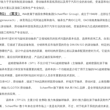
牌致力于开发和制造滚动轴承、滑动轴承和直线系统以及用于汽车行业的发动机、变速器和动
决方案以及顶级工程和生产专业知识。...
og PRG）（英文）
INA隶属于德国舍弗勒集团(Schaeffler Group)，成立于1946年，总部位
enaurach）。体育用品公司阿迪达斯和彪马、轴承生产商IDC公司、EAO埃格奥轴承制造
制造滚动轴承、滑动轴承和直线系统以及用于汽车行业的发动机、变速器和动力总成的精密部件
级工程和生产专业知识。...
HR1是针对与旋转滚动轴承广泛领域相关的技术问题的基本信息、选择和咨询工具。自首
它描述了原始设备制造、分销和售后市场所需的符合 DIN EN ISO 的滚动轴承、特定的
虑哪些产品、设计中必须考虑的因素、相邻结构所需的公差以及轴承配置的密封方式。它提供
剂，最后但同样重要的是，产品的正确安装和维护。...
）
超精密轴承样本（SP1）不仅介绍了FAG超精密轴承（主轴轴承、超精密圆柱滚子轴
轴承布置设计和安装等最重要的规范。该样本的一个功能就是介绍了用于主轴的FAG超精密轴
技术纲要。该样本同时包括针对设计人员非常重要的技术原则。...
HG1，滑动轴承，描述了INA品牌的球面滑动轴承、杆端关节轴承、滑动衬套、止推垫圈
 ELGOTEX 滑动轴承。 Schaeffler旗下拥有 INA 和 FAG 品牌，是全球领先的滚动
的供应商。...
该样本（TP123）主要介绍 舍弗勒 推力角接触球轴承、滚针/推力圆柱滚子轴承及附件
Schaeffler 数十年来在全球市场上一直是名列前茅。不过，对于机床子系统的成功来说