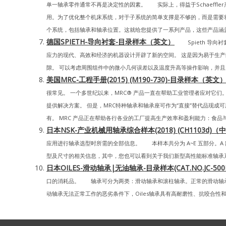
单一轴承零件通常不再是决定性的因素。 实际上，得益于Schaeffl
用。为了优化整个机床系统，对于子系统的简单支撑是不够的，而是需要
个系统，包括轴承和轴承位置。这就给您提供了一系列产品，这些产品涵盖
德国SPIETH-导向衬套-目录样本（英文）
Spieth 导向
应力的现代、高效和经济的机器设计开辟了新的空间。 这是因为易于生产的
隙。 可以考虑周围组件中的微小几何误差以及温度升高等操作影响，并且以
美国MRC-工程手册(2015) (M190-730)-目录样本（英文
很常见。 一个多世纪以来，MRC® 产品一直在帮助工业管理者应对它
提供解决方案。 但是，MRC特种轴承和轴承座可作为“直接”替代品现
有。 MRC 产品正在帮助各行各业的工厂提高生产效率和盈利能力：食品
日本NSK-产业机械用轴承综合样本(2018) (CH1103d)（
应用进行轴承选型时所需的全部信息。 本样本共分为 A~E 五部分。A 
型及尺寸的相关信息，其中，您也可以看到关于我们新型高性能标准轴承系列
日本OILES-滑动轴承|无油轴承-目录样本(CAT.NO.JC-500E)
口的消耗品。 轴承可分为两类：滑动轴承和滚柱轴承。正常的滑动轴
动轴承无法正常工作的恶劣条件下，Oiles轴承具有高耐磨性、抗咬合性和