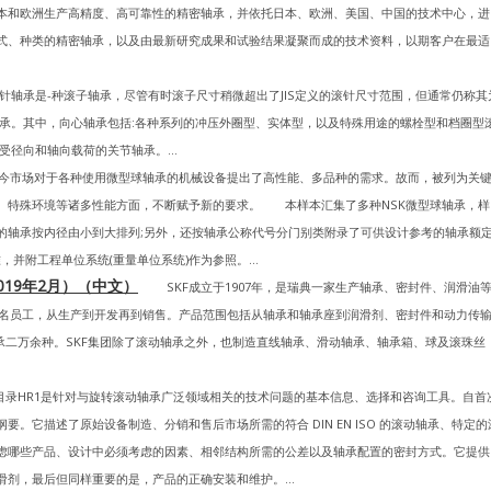
本和欧洲生产高精度、高可靠性的精密轴承，并依托日本、欧洲、美国、中国的技术中心，进
式、种类的精密轴承，以及由最新研究成果和试验结果凝聚而成的技术资料，以期客户在最适
承是-种滚子轴承，尽管有时滚子尺寸稍微超出了JIS定义的滚针尺寸范围，但通常仍称其
承。其中，向心轴承包括:各种系列的冲压外圈型、实体型，以及特殊用途的螺栓型和档圈型
径向和轴向载荷的关节轴承。...
场对于各种使用微型球轴承的机械设备提出了高性能、多品种的需求。故而，被列为关
、特殊环境等诸多性能方面，不断赋予新的要求。 本样本汇集了多种NSK微型球轴承，样
的轴承按内径由小到大排列;另外，还按轴承公称代号分门别类附录了可供设计参考的轴承额
并附工程单位系统(重量单位系统)作为参照。...
）2019年2月）（中文）
SKF成立于1907年，是瑞典一家生产轴承、密封件、润滑油
000 名员工，从生产到开发再到销售。产品范围包括从轴承和轴承座到润滑剂、密封件和动力传
承二万余种。SKF集团除了滚动轴承之外，也制造直线轴承、滑动轴承、轴承箱、球及滚珠丝
HR1是针对与旋转滚动轴承广泛领域相关的技术问题的基本信息、选择和咨询工具。自首
它描述了原始设备制造、分销和售后市场所需的符合 DIN EN ISO 的滚动轴承、特定的
虑哪些产品、设计中必须考虑的因素、相邻结构所需的公差以及轴承配置的密封方式。它提供
剂，最后但同样重要的是，产品的正确安装和维护。...