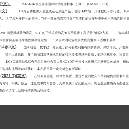
（中文）
日本ASAHI-带座外球面球轴承组件样本 （2008）(Cat.No.BC01)...
（中文）
THK开发并提供大量直线运动系统产品，包括LM导轨、滚珠丝杠和执行器。 所
。 为了应对多样化的需求，THK一直在增强其可在广泛不同的操作环境中使用的高性能和
..
C 薄壁球轴承为最高 150℃ 的正常温度和高速应用提供了高质量的解决方案。 这些轴
铆接钢板保持架以低摩擦提供高稳定性 • 来自欧洲制造商的优质润滑剂（适用于最高...
14)(中文)
当今社会，技术已十分发达，如何有效利用有限的资源、保护环境、开发并
。 鉴于上述原因，各个领域对滚动轴承性能的技术要求也越来越高，要求体积更小、重量更
 KOYO滚动轴承综合产品目录包含有大量KOYO近年来技术改进和科研开发的成果，相信
选择和使用滚动轴承时，本产品目录一定会对您有所帮助。 ...
021-7)(英文)
凸轮离合器是一种精密装置，通过凸轮的楔入作用锁定内座圈和外座
为飞轮、楔块、超速、逆止或单向离合器，具体取决于它们的应用。离合器座圈由高表面硬度
面光洁度，以获得精确的凸轮旋转。...