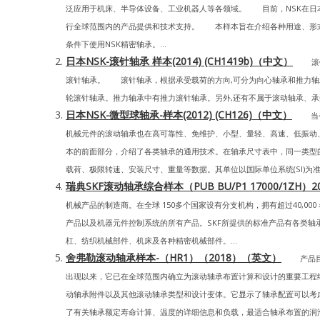
泛应用于机床、半导体设备、工业机器人等各领域。 目前，NSK在日
行全球范围内的产品提供和技术支持。 本样本旨在介绍各种用途、形
条件下使用NSK精密轴承。...
日本NSK-滚针轴承 样本(2014) (CH1419b)（中文）
滚针轴
滚针轴承。 滚针轴承，根据承受载荷的方向,可分为向心轴承和推力轴
轮滚针轴承。推力轴承中有推力滚针轴承。另外,还有不属于滚动轴承、承受
日本NSK-微型球轴承-样本(2012) (CH126)（中文）
当今市
机械元件的滚动轴承也在高可靠性、免维护、小型、量轻、高速、低振动
本的前面部分，介绍了各类轴承的通用技术。在轴承尺寸表中，同一类型
载荷、极限转速、安装尺寸、重量等数据。其单位以国际单位系统(SI)为准，
瑞典SKF滚动轴承综合样本（PUB BU/P1 17000/1ZH
机械产品的制造商。在全球 150多个国家设有分支机构，拥有超过40,
产品以及机器元件控制系统的所有产品。SKF所提供的标准产品有各类轴
杠、纺织机械部件、机床及各种精密机械部件。...
舍弗勒滚动轴承样本-（HR1）（2018）（英文）
产品目录
出现以来，它已在全球范围内确立为滚动轴承布置计算和设计的重要工程纲要。
动轴承附件以及其他滚动轴承类型和设计变体。它显示了轴承配置可以考
了有关轴承额定寿命计算、温度的详细信息和负载，最适合轴承布置的润滑