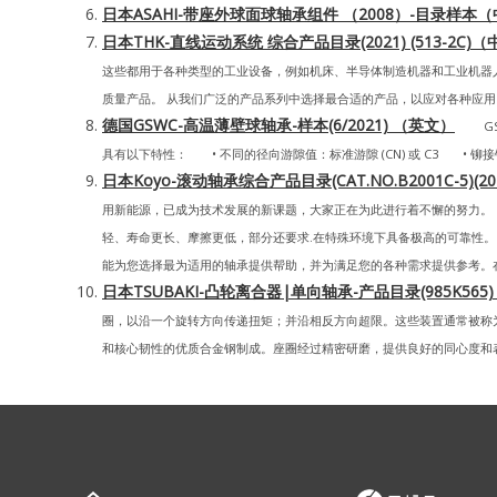
日本ASAHI-带座外球面球轴承组件 （2008）-目录样本
日本THK-直线运动系统 综合产品目录(2021) (513-2C)
这些都用于各种类型的工业设备，例如机床、半导体制造机器和工业机器人
质量产品。 从我们广泛的产品系列中选择最合适的产品，以应对各种应用。.
德国GSWC-高温薄壁球轴承-样本(6/2021) （英文）
GSW
具有以下特性： • 不同的径向游隙值：标准游隙 (CN) 或 C3 • 
日本Koyo-滚动轴承综合产品目录(CAT.NO.B2001C-5)(20
用新能源，已成为技术发展的新课题，大家正在为此进行着不懈的努力
轻、寿命更长、摩擦更低，部分还要求.在特殊环境下具备极高的可靠性。
能为您选择最为适用的轴承提供帮助，并为满足您的各种需求提供参考。在
日本TSUBAKI-凸轮离合器|单向轴承-产品目录(985K565) (2
圈，以沿一个旋转方向传递扭矩；并沿相反方向超限。这些装置通常被称
和核心韧性的优质合金钢制成。座圈经过精密研磨，提供良好的同心度和表