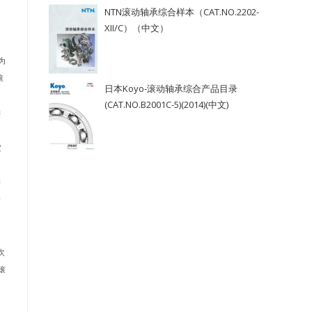
NTN滚动轴承综合样本（CAT.NO.2202-
XII/C）（中文）
为
滚
日本Koyo-滚动轴承综合产品目录
(CAT.NO.B2001C-5)(2014)(中文)
键
定
等
输
次
滚