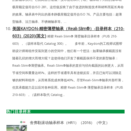
载荷额定值符合ISO 281。这些值反映了由于改进的制造技术和材料而延长寿命
的效果。轴承表中列出的基本静载荷额定值符合ISO 76。产品主要包括：超薄
型轴承、法兰轴承、不锈钢轴承等。...
美国KAYDON-精密薄壁轴承（Reali-Slim®）-目录样本（210-
603）(2020)(英文)
精密 Reali-Slim® 薄壁轴承目录样本（PUB 210-
603），（该样本取代 Catalog 300）。 多年前，Kaydon的工程师试图帮
助设计师将组件安装到更小的空间中，他们有一个想法：如果轴承横截面没有
随着孔径的增大而增大呢？这使得他们开发了横截面保持不变的新型轴承：
Reali-Slim®薄壁轴承。Reali-Slim®轴承的直径与径向截面的比例更大，从而
节省空间和重量达85%。这样的节省通常具有连锁反应，并且已知可以消除足
够的材料和组件，从而将系统成本降低40%。尽管Reali-Slim®轴承外形纤薄，
但其承载能力足以应对各种应用。精密 Reali-Slim® 薄壁轴承目录样本（PUB
210-603），（该样本取代 Catalog...
热门目录样本
舍弗勒滚动轴承样本（HR1）（2016）（中文）