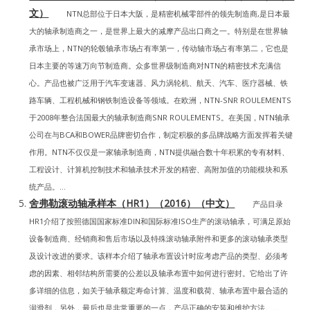
文）
NTN总部位于日本大阪，是精密机械零部件的领先制造商,是日本最
大的轴承制造商之一，是世界上最大的减摩产品出口商之一。特别是在世界轴
承市场上，NTN的轮毂轴承市场占有率第一，传动轴市场占有率第二，它也是
日本主要的等速万向节制造商。众多世界级制造商对NTN的精密技术充满信
心。产品也被广泛用于汽车变速器、风力涡轮机、航天、汽车、医疗器械、铁
路车辆、工程机械和钢铁制造设备等领域。在欧洲，NTN-SNR ROULEMENTS
于2008年整合法国最大的轴承制造商SNR ROULEMENTS。在美国，NTN轴承
公司在与BCA和BOWER品牌密切合作，制定积极的多品牌战略方面发挥着关键
作用。NTN不仅仅是一家轴承制造商，NTN提供融合数十年积累的专有材料、
工程设计、计算机控制技术和轴承技术开发的精密、高附加值的功能模块和系
统产品。...
舍弗勒滚动轴承样本（HR1）（2016）（中文）
产品目录
HR1介绍了按照德国国家标准DIN和国际标准ISO生产的滚动轴承，可满足原始
设备制造商、经销商和售后市场以及特殊滚动轴承附件和更多的滚动轴承类型
及设计改进的要求。该样本介绍了轴承布置设计时应考虑产品的类型、必须考
虑的因素、相邻结构所需要的公差以及轴承布置中如何进行密封。它给出了许
多详细的信息，如关于轴承额定寿命计算、温度和载荷、轴承布置中最合适的
润滑剂，另外，最后也是非常重要的一点，产品正确的安装和维护方法。...