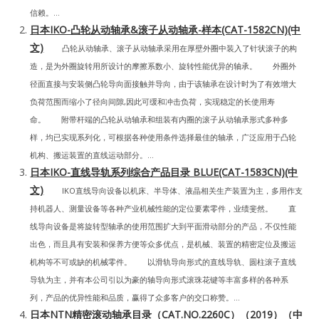
信赖。...
日本IKO-凸轮从动轴承&滚子从动轴承-样本(CAT-1582CN)(中
文)
凸轮从动轴承、滚子从动轴承采用在厚壁外圈中装入了针状滚子的构
造，是为外圈旋转用所设计的摩擦系数小、旋转性能优异的轴承。 外圈外
径面直接与安装侧凸轮导向面接触并导向，由于该轴承在设计时为了有效增大
负荷范围而缩小了径向间隙,因此可缓和冲击负荷，实现稳定的长使用寿
命。 附带杆端的凸轮从动轴承和组装有内圈的滚子从动轴承形式多种多
样，均已实现系列化，可根据各种使用条件选择最佳的轴承，广泛应用于凸轮
机构、搬运装置的直线运动部分。...
日本IKO-直线导轨系列综合产品目录 BLUE(CAT-1583CN)(中
文)
IKO直线导向设备以机床、半导体、液晶相关生产装置为主，多用作支
持机器人、测量设备等各种产业机械性能的定位要素零件，业绩斐然。 直
线导向设备是将旋转型轴承的使用范围扩大到平面滑动部分的产品，不仅性能
出色，而且具有安装和保养方便等众多优点，是机械、装置的精密定位及搬运
机构等不可或缺的机械零件。 以滑轨导向形式的直线导轨、圆柱滚子直线
导轨为主，并有本公司引以为豪的轴导向形式滚珠花键等丰富多样的各种系
列，产品的优异性能和品质，赢得了众多客户的交口称赞。...
日本NTN精密滚动轴承目录（CAT.NO.2260C）（2019）（中