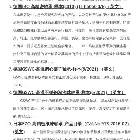
德国IBC-高精密轴承-样本(2010) (TI-I-5050.0/E)（英文）
在本出版物中，您会发现各种各样的产品，以及每种产品的变化.此处展示的产
品包括高精度角接触球轴承和高精度圆柱滚子轴承，适用于机床制造商、印刷
机和纺织机械行业以及所有对运行精度、可靠性、高可靠性有极高要求的应
用。转速、低摩擦和安静运行、刚度、负载、发热和给定的安装条件，无论是
作为单一要求还是作为上述组合的组合。 IBC 高精度轴承系列的概述进一
步补充了选择合适的标准轴承及其适当的尺寸；还包括将帮助您设计轴承应用
和安装滚动轴承的标准。...
德国GSWC-高温调心滚子轴承-样本(6/2021) （英文）
GSWC 提供多种版本的开式和密封调心滚子轴承：标准版 T200，升级版
T250。...
德国GSWC-高温不锈钢深沟球轴承-样本(6/2021) （英文）
GSWC 产品组合中的最新产品是不锈钢深沟球轴承。 基本材料是优质钢，
由于其化学成分，它为深沟球轴承提供了防腐蚀、硬度、温度稳定性和耐磨性
的理想组合。...
日本EZO-高精密滚珠轴承-产品目录（Cat.No.913-2016-07）
(英文)
这个新目录包括最近修订的ISO滚珠轴承标准以及我们近年来推出
的新轴承系列。它由两部分组成：技术说明和尺寸表。轴承表中列出的基本动