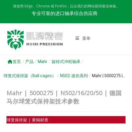
Skip
请使用 Edge、Chrome 或 Firefox，以从我们的网站获得最佳体验。
to
专业可靠的进口轴承综合供应商
content
菜单
首页
/
产品
/
Mahr
/
旋转式冲程轴承
/
球笼式保持架（Ball cages）
/
N502-迷你系列
/
Mahr | 5000275 |...
Mahr | 5000275 | N502/16/20/50 | 德国
马尔球笼式保持架技术参数
球笼保持架 | 黄铜材质