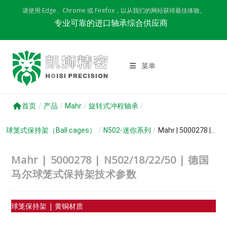
Skip
请使用 Edge、Chrome 或 Firefox，以从我们的网站获得最佳体验。
to
专业可靠的进口轴承综合供应商
content
菜单
首页
/
产品
/
Mahr
/
旋转式冲程轴承
/
球笼式保持架（Ball cages）
/
N502-迷你系列
/
Mahr | 5000278 |...
Mahr | 5000278 | N502/18/22/50 | 德国
马尔球笼式保持架技术参数
球笼保持架 | 黄铜材质