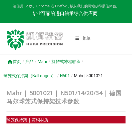
Skip
请使用 Edge、Chrome 或 Firefox，以从我们的网站获得最佳体验。
to
专业可靠的进口轴承综合供应商
content
菜单
首页
/
产品
/
Mahr
/
旋转式冲程轴承
/
球笼式保持架（Ball cages）
/
N501
/
Mahr | 5001021 |...
Mahr | 5001021 | N501/14/20/34 | 德国
马尔球笼式保持架技术参数
球笼保持架 | 黄铜材质