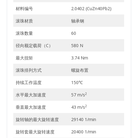
材料编号
2.0402 (CuZn40Pb2)
滚珠材质
轴承钢
滚珠数量
60
径向额定载荷（C）
580 N
最大扭矩
3.74 Nm
滚珠排列方式
螺旋布置
持续工作温度
150℃
2
水平最大加速度
57 m/s
2
垂直最大加速度
43 m/s
旋转轴的最大旋转速度
29140 1/min
旋转套最大旋转速度
20400 1/min