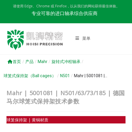
Skip
请使用 Edge、Chrome 或 Firefox，以从我们的网站获得最佳体验。
to
专业可靠的进口轴承综合供应商
content
菜单
首页
/
产品
/
Mahr
/
旋转式冲程轴承
/
球笼式保持架（Ball cages）
/
N501
/
Mahr | 5001081 |...
Mahr | 5001081 | N501/63/73/185 | 德国
马尔球笼式保持架技术参数
球笼保持架 | 黄铜材质