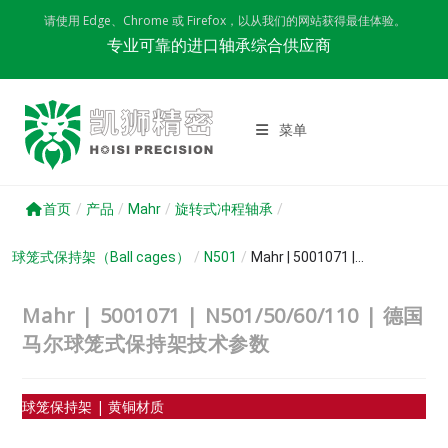
Skip
请使用 Edge、Chrome 或 Firefox，以从我们的网站获得最佳体验。
to
专业可靠的进口轴承综合供应商
content
菜单
首页
/
产品
/
Mahr
/
旋转式冲程轴承
/
球笼式保持架（Ball cages）
/
N501
/
Mahr | 5001071 |...
Mahr | 5001071 | N501/50/60/110 | 德国
马尔球笼式保持架技术参数
球笼保持架 | 黄铜材质