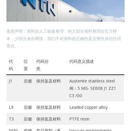
免责声明：资料由人工收集整理，绝大部分资料整理自官方样
本，少部分来自网络，我们不对资料的正确性及完整性承担任何
责任。
代
位
代码分
代码意义描述
码
置
类
J1
后缀
保持架及材料
Austenite stainless steel
例：5 MG- SEB08 J1 ZZ1
C3 /0G
L9
后缀
保持架及材料
Leaded copper alloy
T3
后缀
保持架及材料
PTFE resin
5MG-
前缀
产品类型（系
Vacuum environments