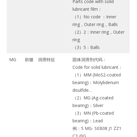
Parts code with solid
lubricant film：
（1）No code ：Inner
ring，Outer ring，Balls
（2）2：Inner ring，Outer
ring
（3）5：Balls
MG
前缀
润滑特征
固体润滑剂代码：
Code for solid lubricant：
（1）MM (MoS2-coated
bearing)：Molybdenum
disulfide…
（2）MG (Ag-coated
bearing)：Silver
（3）MN (Pb-coated
bearing)：Lead
例：5 MG- SEB08 J1 ZZ1
C3 /0G