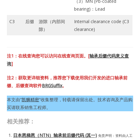
（3）MN (Pb-coated
bearing)：Lead
C3
后缀
游隙（内部间
Internal clearance code (C3
隙）
clearance)
注1：在线查询您可以访问在线查询页面。[
轴承后缀代码意义查
询
]
注2：获取更详细资料，推荐您下载使用我们开发的进口轴承前
缀、后缀查询软件
BRGSuffix
。
本文由“
凯狮精密
”收集整理，转载请保留出处。技术咨询及产品购
买请联系销售工程师。
相关推荐：
日本恩梯恩（NTN）轴承前后缀代码 (其一)
免责声明：资料由人工