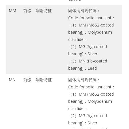
MM
前缀
润滑特征
固体润滑剂代码：
Code for solid lubricant：
（1）MM (MoS2-coated
bearing)：Molybdenum
disulfide…
（2）MG (Ag-coated
bearing)：Silver
（3）MN (Pb-coated
bearing)：Lead
MN
前缀
润滑特征
固体润滑剂代码：
Code for solid lubricant：
（1）MM (MoS2-coated
bearing)：Molybdenum
disulfide…
（2）MG (Ag-coated
bearing)：Silver