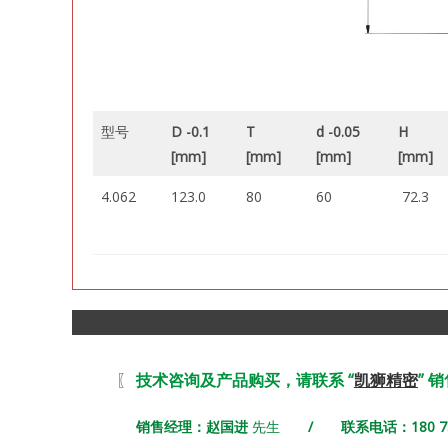
型号
D -0.1
T
d -0.05
H
[mm]
[mm]
[mm]
[mm]
4.062
123.0
80
60
72.3
〖
技术咨询及产品购买，请联系 “
凯狮精密
” 
销售经理：赵国进
先生
/ 联系电话：180 731