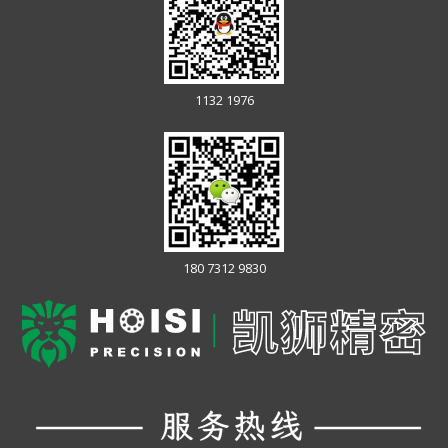
1132 1976
180 7312 9830