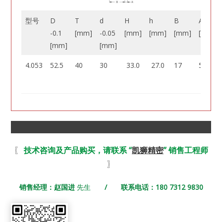
型号
D
T
d
H
h
B
A
-0.1
[mm]
-0.05
[mm]
[mm]
[mm]
[mm]
[mm]
[mm]
4.053
52.5
40
30
33.0
27.0
17
5.0
〖
技术咨询及产品购买，请联系 “
凯狮精密
” 销售工程师
〗
销售经理：赵国进
先生
/ 联系电话：180 7312 9830