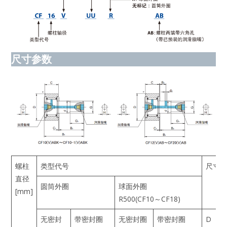
尺寸参数
螺柱
类型代号
尺寸[
直径
圆筒外圈
球面外圈
[mm]
R500(CF10～CF18)
无密封
带密封圈
无密封圈
带密封圈
D
C