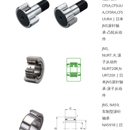
CF5A,CF5UU
A,CF5RA,CF5
UURA | 日本
JNS滚针轴
承-凸轮从动
件
JNS
,
NURT..R
,
滚
子从动件
NURT20R,N
URT20X | 日
本JNS滚针轴
承-滚子从动
件
JNS
,
NA59
,
车制型滚针
轴承
NA5918 | 日