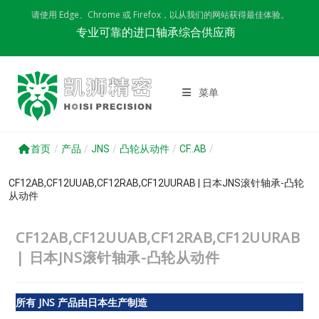
Skip
请使用 Edge、Chrome 或 Firefox，以从我们的网站获得最佳体验。
to
专业可靠的进口轴承综合供应商
content
菜单
首页
/
产品
/
JNS
/
凸轮从动件
/
CF..AB
/
CF12AB,CF12UUAB,CF12RAB,CF12UURAB | 日本JNS滚针轴承-凸轮
从动件
CF12AB,CF12UUAB,CF12RAB,CF12UURAB
| 日本JNS滚针轴承-凸轮从动件
所有 JNS 产品由日本生产制造