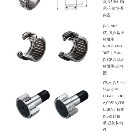
本JNS滚针轴
承-车制型-带
内圈
JNS
,
NKX..
(Z)
,
复合型滚
针轴承
NKX30,NKX
30Z | 日本
JNS复合型滚
针轴承-无内
圈
CF..A
,
JNS
,
凸
轮从动件
CF6A,CF6UU
A,CF6RA,CF6
UURA | 日本
JNS滚针轴
承-凸轮从动
件