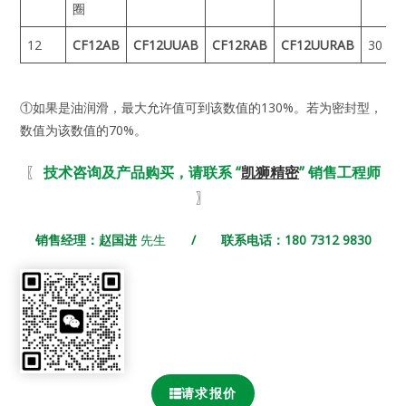
圈
12
CF12AB
CF12UUAB
CF12RAB
CF12UURAB
30
1
①如果是油润滑，最大允许值可到该数值的130%。若为密封型，
数值为该数值的70%。
〖
技术咨询及产品购买，请联系 “
凯狮精密
” 销售工程师
〗
销售经理：赵国进
先生
/ 联系电话：180 7312 9830
请求报价