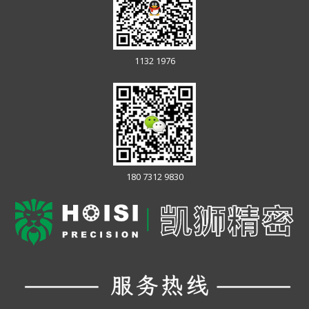
1132 1976
180 7312 9830