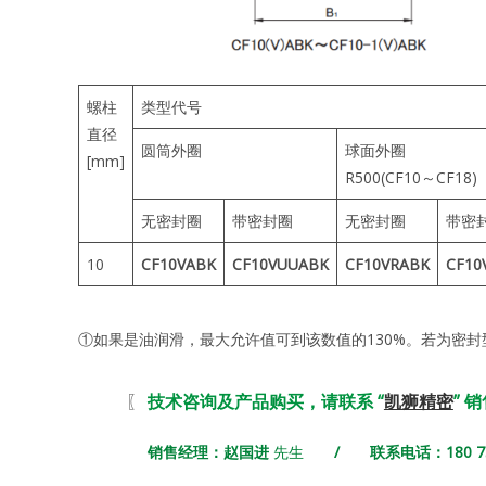
螺柱
类型代号
直径
圆筒外圈
球面外圈
[mm]
R500(CF10～CF18)
无密封圈
带密封圈
无密封圈
带密
10
CF10VABK
CF10VUUABK
CF10VRABK
CF10
①如果是油润滑，最大允许值可到该数值的130%。若为密封
〖
技术咨询及产品购买，请联系 “
凯狮精密
” 
销售经理：赵国进
先生
/ 联系电话：180 731