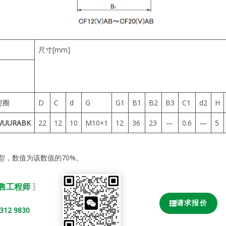
尺寸[mm]
封圈
D
C
d
G
G1
B1
B2
B3
C1
d2
H
VUURABK
22
12
10
M10×1
12
36
23
—
0.6
—
5
型，数值为该数值的70%。
销售工程师
〗
请求报价
2 9830