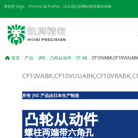
Skip
请使用 Edge、Chrome 或 Firefox，以从我们的网站获得最佳体验。
to
content
首页
/
产品
/
JNS
/
凸轮从动件
/
CF..AB
/
CF10VABK,CF10VUU
CF10VABK,CF10VUUABK,CF10VRAB
所有 JNS 产品由日本生产制造