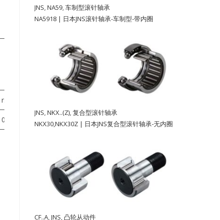
JNS
,
NA59
,
车制型滚针轴承
NA5918 | 日本JNS滚针轴承-车制型-带内圈
允许
重
转速
量
①
rs[min]
[rpm]
≈[g]
JNS
,
NKX..(Z)
,
复合型滚针轴承
0.3
7,500
45
NKX30,NKX30Z | 日本JNS复合型滚针轴承-无内圈
CF..A
,
JNS
,
凸轮从动件