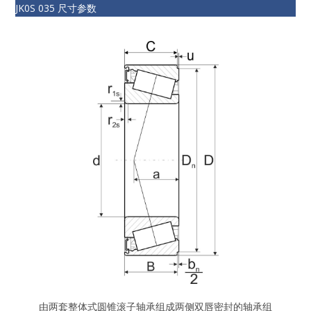
JK0S 035 尺寸参数
由两套整体式圆锥滚子轴承组成两侧双唇密封的轴承组