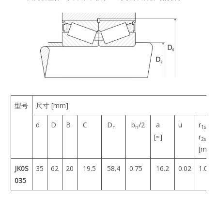
型号
尺寸 [mm]
d
D
B
C
D
b
/2
a
u
r
,
n
n
1s
[≈]
r
2s
[min]
JK0S
35
62
20
19.5
58.4
0.75
16.2
0.02
1.0
035