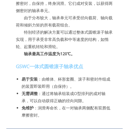
擦密封，自保持，终身润滑。它们成对安装，以获得两
侧密封的轴承单元。
由于分布较大，轴承单元可承受径向载荷、轴向载
荷和倾斜力矩的所有载荷组合。
特别经济的解决方案可以通过整体式圆锥滚子轴承
实现，用于承受非常高负载和中等速度的结构，如惰
轮、起重机转轮和滑轮。
轴承最高工作温度为120℃。
GSWC一体式圆锥滚子轴承优点
易于安装
：由锥体、杯形套圈、滚子和密封件组成
的装置即装即用（自保持）。
无需调整
：通过将轴承组装成O型排列的成对轴
承，可以自动获得正确的径向间隙。
免维护
：润滑寿命长，在一对轴承两侧配有双唇低
摩擦密封。