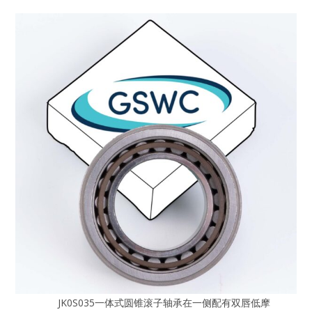
JK0S035一体式圆锥滚子轴承在一侧配有双唇低摩