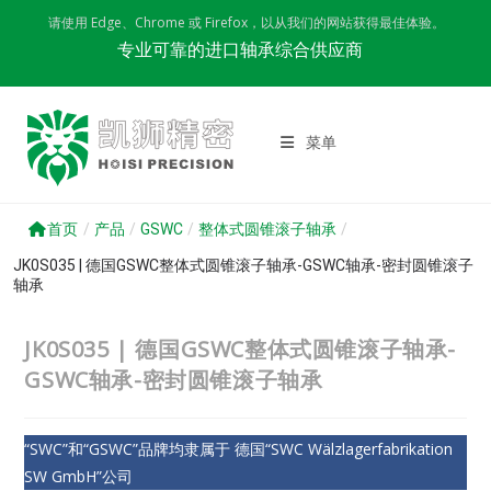
Skip
请使用 Edge、Chrome 或 Firefox，以从我们的网站获得最佳体验。
to
专业可靠的进口轴承综合供应商
content
菜单
首页
/
产品
/
GSWC
/
整体式圆锥滚子轴承
/
JK0S035 | 德国GSWC整体式圆锥滚子轴承-GSWC轴承-密封圆锥滚子
轴承
JK0S035 | 德国GSWC整体式圆锥滚子轴承-
GSWC轴承-密封圆锥滚子轴承
“SWC”和“GSWC”品牌均隶属于 德国“SWC Wälzlagerfabrikation
SW GmbH”公司