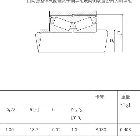
由两套整体式圆锥滚子轴承组成两侧双唇密封的轴承组
卡簧
重量
≈[kg]
b
/2
a [≈]
u
r
, r
n
1s
2s
[min]
1.00
18.7
0.02
1.0
BR80
0.403