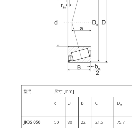
型号
尺寸 [mm]
d
D
B
C
D
n
JK0S 050
50
80
22
21.5
75.7