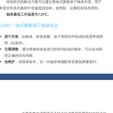
特别经济的解决方案可以通过整体式圆锥滚子轴承实现，用于
承受非常高负载和中等速度的结构，如惰轮、起重机转轮和滑轮。
轴承最高工作温度为120℃。
GSWC一体式圆锥滚子轴承优点
易于安装
：由锥体、杯形套圈、滚子和密封件组成的装置即装即
用（自保持）。
无需调整
：通过将轴承组装成O型排列的成对轴承，可以自动获
得正确的径向间隙。
免维护
：润滑寿命长，在一对轴承两侧配有双唇低摩擦密封。