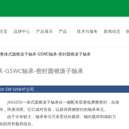
主页
品牌中心
产品展示
产品
技术与服务
新闻动态
GSWC整体式圆锥滚子轴承-GSWC轴承-密封圆锥滚子轴承
轴承-GSWC轴承-密封圆锥滚子轴承
ion SW GmbH”公司
JK0S050一体式圆锥滚子轴承在一侧配有双唇低摩擦密封，自保
持，终身润滑。它们成对安装，以获得两侧密封的轴承单元。
由于分布较大，轴承单元可承受径向载荷、轴向载荷和倾斜力
矩的所有载荷组合。