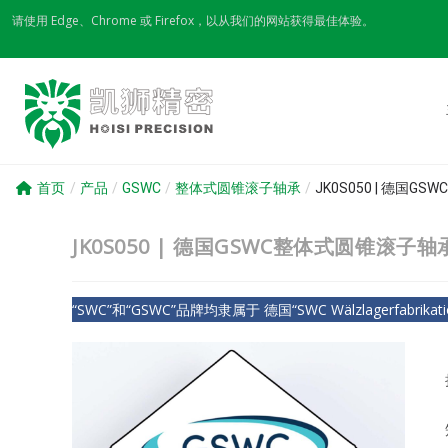
Skip
请使用 Edge、Chrome 或 Firefox，以从我们的网站获得最佳体验。
to
content
首页
/
产品
/
GSWC
/
整体式圆锥滚子轴承
/
JK0S050 | 德国
JK0S050 | 德国GSWC整体式圆锥滚子
“SWC”和“GSWC”品牌均隶属于 德国“SWC Wälzlagerfabrikat