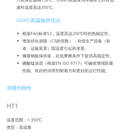
速时温度高达350℃。
GSWC高温轴承优点
根据FAG标准S2，温度高达250℃时的热稳定性。
增加径向游隙（C5的倍数），补偿生产设备（轨
道、运输装置）因温度引起的变形。
铆接钢板保持架，在低摩擦条件下提供高稳定性。
磷酸锰涂层（根据EN ISO 9717）可确保增强防腐
性能、良好的润滑剂附着力和更好的运行性能。
润滑剂特性
HT1
温度范围：< 350℃
类型：高温膏