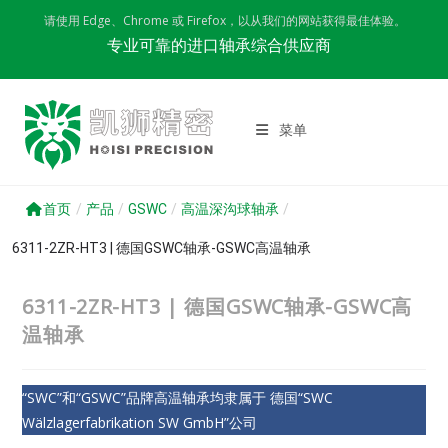
Skip
请使用 Edge、Chrome 或 Firefox，以从我们的网站获得最佳体验。
to
专业可靠的进口轴承综合供应商
content
菜单
首页
/
产品
/
GSWC
/
高温深沟球轴承
/
6311-2ZR-HT3 | 德国GSWC轴承-GSWC高温轴承
6311-2ZR-HT3 | 德国GSWC轴承-GSWC高
温轴承
“SWC”和“GSWC”品牌高温轴承均隶属于 德国“SWC
Wälzlagerfabrikation SW GmbH”公司