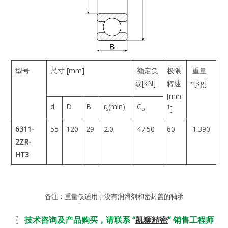
型号
尺寸 [mm]
额定负
极限
重量
载[kN]
转速
≈[kg]
-
[min
d
D
B
r
(min)
C
1
]
s
o
6311-
55
120
29
2.0
47.50
60
1.390
2ZR-
HT3
备注：重量仅适用于没有润滑剂和密封盖的轴承
〖
技术咨询及产品购买，请联系 “
凯狮精密
” 销售工程师