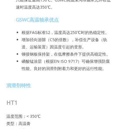
速时温度高达350℃。
GSWC高温轴承优点
根据FAG标准S2，温度高达250℃时的热稳定性。
增加径向游隙（C5的倍数），补偿生产设备（轨
道、运输装置）因温度引起的变形。
铆接钢板保持架，在低摩擦条件下提供高稳定性。
磷酸锰涂层（根据EN ISO 9717）可确保增强防腐
性能、良好的润滑剂附着力和更好的运行性能。
润滑剂特性
HT1
温度范围：< 350℃
类型：高温膏