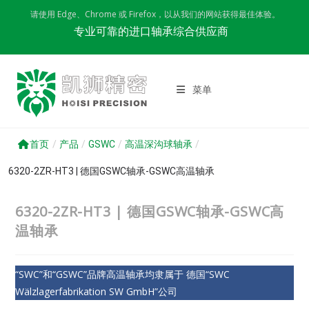
Skip
请使用 Edge、Chrome 或 Firefox，以从我们的网站获得最佳体验。
to
专业可靠的进口轴承综合供应商
content
菜单
首页
/
产品
/
GSWC
/
高温深沟球轴承
/
6320-2ZR-HT3 | 德国GSWC轴承-GSWC高温轴承
6320-2ZR-HT3 | 德国GSWC轴承-GSWC高
温轴承
“SWC”和“GSWC”品牌高温轴承均隶属于 德国“SWC
Wälzlagerfabrikation SW GmbH”公司