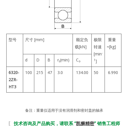
型号
尺寸 [mm]
额定负
极限
重量
载[kN]
转速
≈[kg]
-
[min
d
D
B
r
(min)
C
1
]
s
o
6320-
100
215
47
3.0
134.00
50
6.990
2ZR-
HT3
备注：重量仅适用于没有润滑剂和密封盖的轴承
〖
技术咨询及产品购买，请联系 “
凯狮精密
” 销售工程师