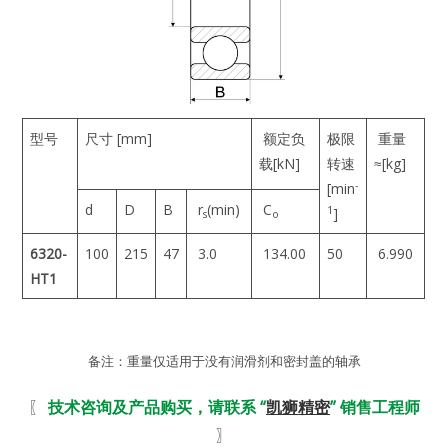
型号
尺寸 [mm]
额定负
极限
重量
载[kN]
转速
≈[kg]
-
[min
d
D
B
r
(min)
C
1
]
s
o
6320-
100
215
47
3.0
134.00
50
6.990
HT1
备注：重量仅适用于没有润滑剂和密封盖的轴承
〖
技术咨询及产品购买，请联系 “
凯狮精密
” 销售工程师
〗