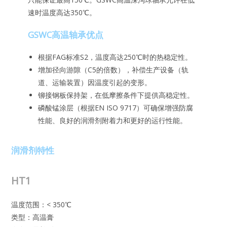
速时温度高达350℃。
GSWC高温轴承优点
根据FAG标准S2，温度高达250℃时的热稳定性。
增加径向游隙（C5的倍数），补偿生产设备（轨
道、运输装置）因温度引起的变形。
铆接钢板保持架，在低摩擦条件下提供高稳定性。
磷酸锰涂层（根据EN ISO 9717）可确保增强防腐
性能、良好的润滑剂附着力和更好的运行性能。
润滑剂特性
HT1
温度范围：< 350℃
类型：高温膏