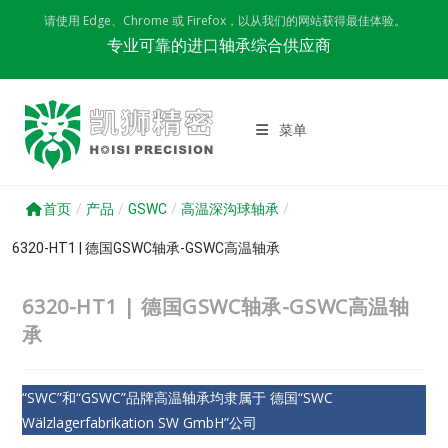
Skip
请使用 Edge、Chrome 或 Firefox，以从我们的网站获得最佳体验。
to
专业可靠的进口轴承综合供应商
content
菜单
首页
/
产品
/
GSWC
/
高温深沟球轴承
/
6320-HT1 | 德国GSWC轴承-GSWC高温轴承
6320-HT1 | 德国GSWC轴承-GSWC高温轴
承
“SWC”和“GSWC”品牌高温轴承均隶属于 德国“SWC
Wälzlagerfabrikation SW GmbH”公司