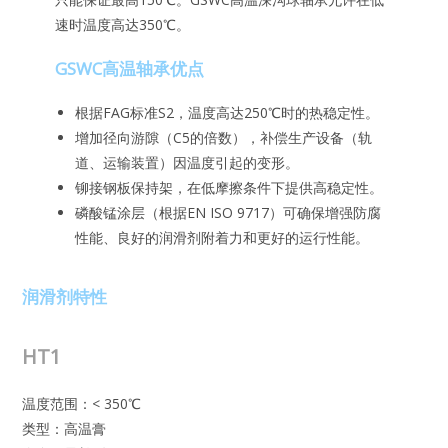
速时温度高达350℃。
GSWC高温轴承优点
根据FAG标准S2，温度高达250℃时的热稳定性。
增加径向游隙（C5的倍数），补偿生产设备（轨
道、运输装置）因温度引起的变形。
铆接钢板保持架，在低摩擦条件下提供高稳定性。
磷酸锰涂层（根据EN ISO 9717）可确保增强防腐
性能、良好的润滑剂附着力和更好的运行性能。
润滑剂特性
HT1
温度范围：< 350℃
类型：高温膏