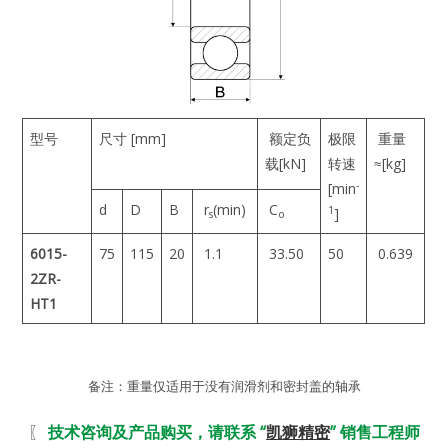
型号
尺寸 [mm]
额定负
极限
重量
载[kN]
转速
≈[kg]
-
[min
d
D
B
r
(min)
C
1
]
s
o
6015-
75
115
20
1.1
33.50
50
0.639
2ZR-
HT1
备注：重量仅适用于没有润滑剂和密封盖的轴承
〖
技术咨询及产品购买，请联系 “
凯狮精密
” 销售工程师