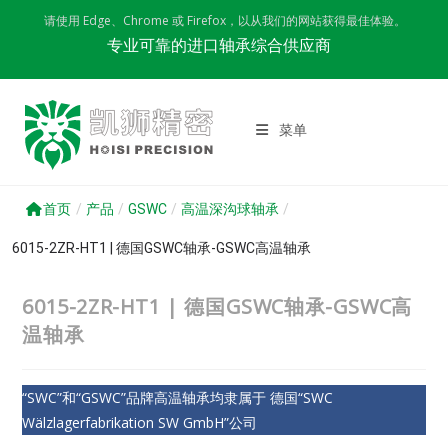
Skip
请使用 Edge、Chrome 或 Firefox，以从我们的网站获得最佳体验。
to
专业可靠的进口轴承综合供应商
content
菜单
首页
/
产品
/
GSWC
/
高温深沟球轴承
/
6015-2ZR-HT1 | 德国GSWC轴承-GSWC高温轴承
6015-2ZR-HT1 | 德国GSWC轴承-GSWC高
温轴承
“SWC”和“GSWC”品牌高温轴承均隶属于 德国“SWC
Wälzlagerfabrikation SW GmbH”公司