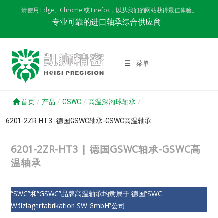
Skip
请使用 Edge、Chrome 或 Firefox，以从我们的网站获得最佳体验。
to
专业可靠的进口轴承综合供应商
content
菜单
首页
/
产品
/
GSWC
/
高温深沟球轴承
/
6201-2ZR-HT3 | 德国GSWC轴承-GSWC高温轴承
6201-2ZR-HT3 | 德国GSWC轴承-GSWC高
温轴承
“SWC”和“GSWC”品牌高温轴承均隶属于 德国“SWC
Wälzlagerfabrikation SW GmbH”公司