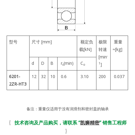
型号
尺寸 [mm]
额定负
极限
重量
载[kN]
转速
≈[kg]
-
[min
d
D
B
r
(min)
C
1
]
s
o
6201-
12
32
10
0.6
3.10
200
0.037
2ZR-HT3
备注：重量仅适用于没有润滑剂和密封盖的轴承
〖
技术咨询及产品购买，请联系 “
凯狮精密
” 销售工程师
〗