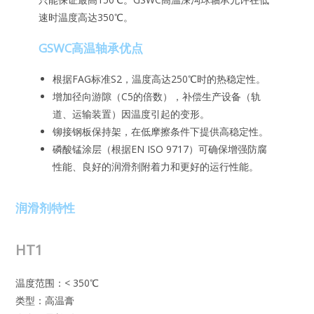
速时温度高达350℃。
GSWC高温轴承优点
根据FAG标准S2，温度高达250℃时的热稳定性。
增加径向游隙（C5的倍数），补偿生产设备（轨
道、运输装置）因温度引起的变形。
铆接钢板保持架，在低摩擦条件下提供高稳定性。
磷酸锰涂层（根据EN ISO 9717）可确保增强防腐
性能、良好的润滑剂附着力和更好的运行性能。
润滑剂特性
HT1
温度范围：< 350℃
类型：高温膏